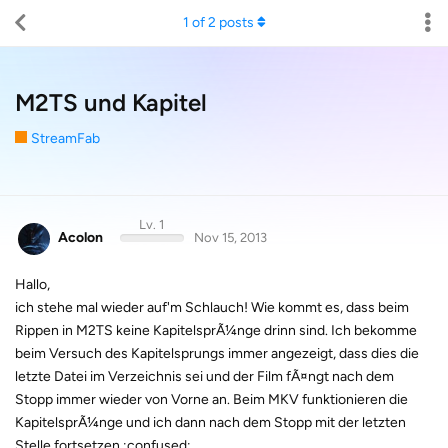
1
of
2
posts
M2TS und Kapitel
StreamFab
Lv. 1
Acolon
Nov 15, 2013
Hallo,
ich stehe mal wieder auf'm Schlauch! Wie kommt es, dass beim
Rippen in M2TS keine KapitelsprÃ¼nge drinn sind. Ich bekomme
beim Versuch des Kapitelsprungs immer angezeigt, dass dies die
letzte Datei im Verzeichnis sei und der Film fÃ¤ngt nach dem
Stopp immer wieder von Vorne an. Beim MKV funktionieren die
KapitelsprÃ¼nge und ich dann nach dem Stopp mit der letzten
Stelle fortsetzen.:confused: