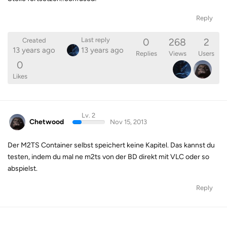
Reply
0
268
2
Last reply
Created
13 years ago
13 years ago
Replies
Views
Users
0
Likes
Lv. 2
Chetwood
Nov 15, 2013
Der M2TS Container selbst speichert keine Kapitel. Das kannst du
testen, indem du mal ne m2ts von der BD direkt mit VLC oder so
abspielst.
Reply