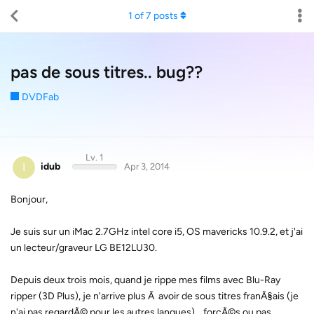
1
of
7
posts
pas de sous titres.. bug??
DVDFab
Lv. 1
I
idub
Apr 3, 2014
Bonjour,
Je suis sur un iMac 2.7GHz intel core i5, OS mavericks 10.9.2, et j'ai
un lecteur/graveur LG BE12LU30.
Depuis deux trois mois, quand je rippe mes films avec Blu-Ray
ripper (3D Plus), je n'arrive plus Ã avoir de sous titres franÃ§ais (je
n'ai pas regardÃ© pour les autres langues) .. forcÃ©s ou pas