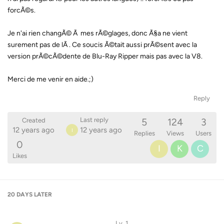
forcÃ©s.
Je n'ai rien changÃ© Ã mes rÃ©glages, donc Ã§a ne vient
surement pas de lÃ . Ce soucis Ã©tait aussi prÃ©sent avec la
version prÃ©cÃ©dente de Blu-Ray Ripper mais pas avec la V8.
Merci de me venir en aide.;)
Reply
5
124
3
Last reply
Created
12 years ago
12 years ago
I
Replies
Views
Users
0
I
K
C
Likes
20 DAYS
LATER
Lv. 1