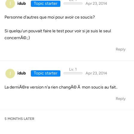
I
idub
Topic starter
Apr 23, 2014
Personne d'autres que moi pour avoir ce soucis?
Si quelqu'un pouvait faire le test pour voir si je suis le seul
concernÃ©.;)
Reply
Lv. 1
I
idub
Topic starter
Apr 23, 2014
La derniÃ©re version n'a rien changÃ© Ã mon soucis au fait..
Reply
5 MONTHS
LATER