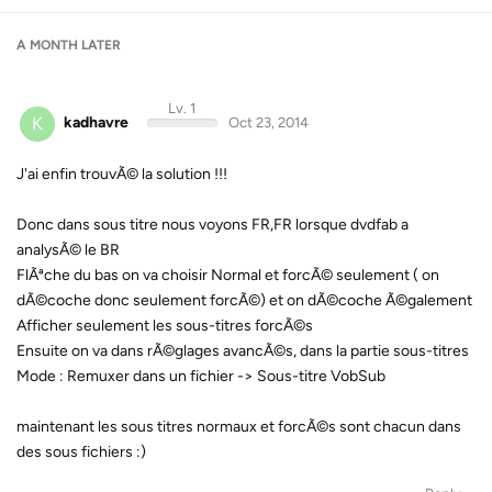
A MONTH
LATER
Lv. 1
K
kadhavre
Oct 23, 2014
J'ai enfin trouvÃ© la solution !!!
Donc dans sous titre nous voyons FR,FR lorsque dvdfab a
analysÃ© le BR
FlÃªche du bas on va choisir Normal et forcÃ© seulement ( on
dÃ©coche donc seulement forcÃ©) et on dÃ©coche Ã©galement
Afficher seulement les sous-titres forcÃ©s
Ensuite on va dans rÃ©glages avancÃ©s, dans la partie sous-titres
Mode : Remuxer dans un fichier -> Sous-titre VobSub
maintenant les sous titres normaux et forcÃ©s sont chacun dans
des sous fichiers :)