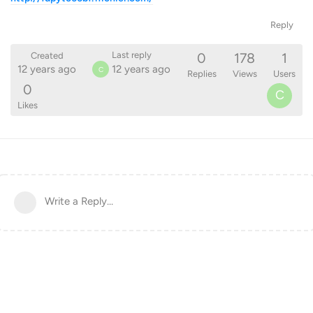
Reply
0
178
1
Last reply
Created
12 years ago
12 years ago
C
Replies
Views
Users
0
C
Likes
Write a Reply...