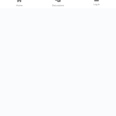
Log In
Home
Discussions
Products & Services
Download Center
Shop
Fab365
Support & Resources
Support Center
Resource
Videos
Forum
Blog
About Us