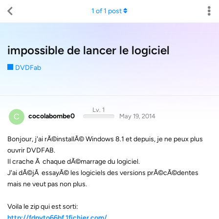
1
of
1
post
impossible de lancer le logiciel
DVDFab
Lv. 1
C
cocolabombe0
May 19, 2014
Bonjour, j'ai rÃ©installÃ© Windows 8.1 et depuis, je ne peux plus
ouvrir DVDFAB.
Il crache Ã chaque dÃ©marrage du logiciel.
J'ai dÃ©jÃ essayÃ© les logiciels des versions prÃ©cÃ©dentes
mais ne veut pas non plus.
Voila le zip qui est sorti:
http://fdpyto66bf.1fichier.com/