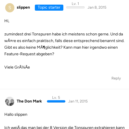
Lv. 1
S
slippen
Topic starter
Jan 8, 2015
Hi,
zumindest drei Tonspuren habe ich meistens schon gerne. Und da
wÃ¤re es einfach praktisch, falls diese entsprechend benannt sind.
Gibt es also keine MÃ¶glichkeit? Kann man hier irgendwo einen
Feature-Request abgeben?
Viele GrÃ¼Ãe
Reply
Lv. 5
The Don Mark
Jan 11, 2015
Hallo slippen
Ich weiÃ das man bei der 8 Version die Tonspuren extrahieren kann