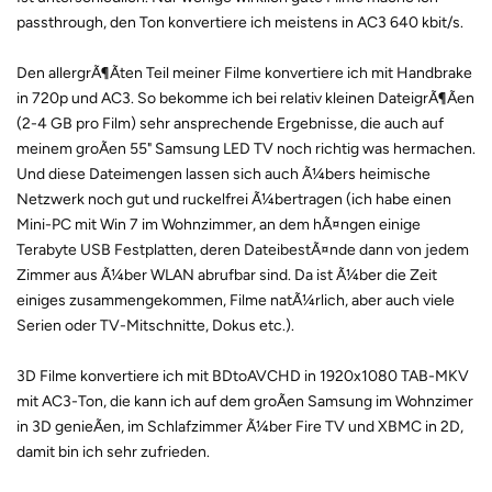
passthrough, den Ton konvertiere ich meistens in AC3 640 kbit/s.
Den allergrÃ¶Ãten Teil meiner Filme konvertiere ich mit Handbrake
in 720p und AC3. So bekomme ich bei relativ kleinen DateigrÃ¶Ãen
(2-4 GB pro Film) sehr ansprechende Ergebnisse, die auch auf
meinem groÃen 55" Samsung LED TV noch richtig was hermachen.
Und diese Dateimengen lassen sich auch Ã¼bers heimische
Netzwerk noch gut und ruckelfrei Ã¼bertragen (ich habe einen
Mini-PC mit Win 7 im Wohnzimmer, an dem hÃ¤ngen einige
Terabyte USB Festplatten, deren DateibestÃ¤nde dann von jedem
Zimmer aus Ã¼ber WLAN abrufbar sind. Da ist Ã¼ber die Zeit
einiges zusammengekommen, Filme natÃ¼rlich, aber auch viele
Serien oder TV-Mitschnitte, Dokus etc.).
3D Filme konvertiere ich mit BDtoAVCHD in 1920x1080 TAB-MKV
mit AC3-Ton, die kann ich auf dem groÃen Samsung im Wohnzimer
in 3D genieÃen, im Schlafzimmer Ã¼ber Fire TV und XBMC in 2D,
damit bin ich sehr zufrieden.