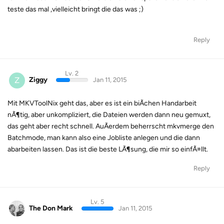
teste das mal ,vielleicht bringt die das was ;)
Reply
Lv. 2
Z
Ziggy
Jan 11, 2015
Mit MKVToolNix geht das, aber es ist ein biÃchen Handarbeit
nÃ¶tig, aber unkompliziert, die Dateien werden dann neu gemuxt,
das geht aber recht schnell. AuÃerdem beherrscht mkvmerge den
Batchmode, man kann also eine Jobliste anlegen und die dann
abarbeiten lassen. Das ist die beste LÃ¶sung, die mir so einfÃ¤llt.
Reply
Lv. 5
The Don Mark
Jan 11, 2015