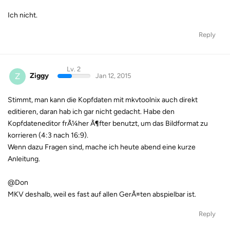
Ich nicht.
Reply
Lv. 2
Z
Ziggy
Jan 12, 2015
Stimmt, man kann die Kopfdaten mit mkvtoolnix auch direkt
editieren, daran hab ich gar nicht gedacht. Habe den
Kopfdateneditor frÃ¼her Ã¶fter benutzt, um das Bildformat zu
korrieren (4:3 nach 16:9).
Wenn dazu Fragen sind, mache ich heute abend eine kurze
Anleitung.
@Don
MKV deshalb, weil es fast auf allen GerÃ¤ten abspielbar ist.
Reply