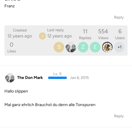
Franz
Reply
11
554
6
Last reply
Created
12 years ago
12 years ago
S
Replies
Views
Users
0
S
Z
E
+
1
Likes
Lv. 5
The Don Mark
Jan 6, 2015
Hallo slippen
Mal ganz ehrlich Brauchst du denn alle Tonspuren
Reply