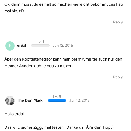
Ok ,dann musst du es halt so machen vielleicht bekommt das Fab
mal hin;):D
Reply
Lv. 1
E
erdal
Jan 12, 2015
Ãber den Kopfdateneditor kann man bei mkvmerge auch nur den
Header Ã¤ndern, ohne neu zu muxen.
Reply
Lv. 5
The Don Mark
Jan 12, 2015
Hallo erdal
Das wird sicher Ziggy mal testen , Danke dir fÃ¼r den Tipp ;)