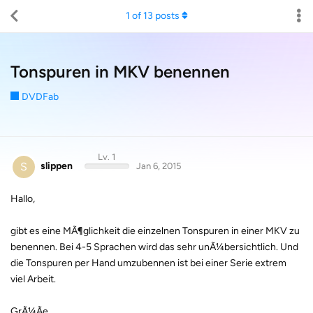
1
of
13
posts
Tonspuren in MKV benennen
DVDFab
Lv. 1
S
slippen
Jan 6, 2015
Hallo,
gibt es eine MÃ¶glichkeit die einzelnen Tonspuren in einer MKV zu
benennen. Bei 4-5 Sprachen wird das sehr unÃ¼bersichtlich. Und
die Tonspuren per Hand umzubennen ist bei einer Serie extrem
viel Arbeit.
GrÃ¼Ãe