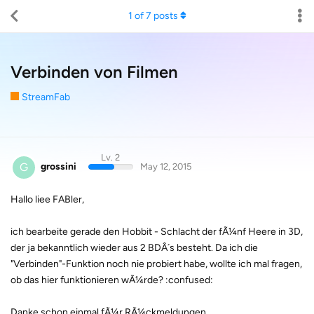
1
of
7
posts
Verbinden von Filmen
StreamFab
Lv. 2
G
grossini
May 12, 2015
Hallo liee FABler,
ich bearbeite gerade den Hobbit - Schlacht der fÃ¼nf Heere in 3D,
der ja bekanntlich wieder aus 2 BDÂ´s besteht. Da ich die
"Verbinden"-Funktion noch nie probiert habe, wollte ich mal fragen,
ob das hier funktionieren wÃ¼rde? :confused:
Danke schon einmal fÃ¼r RÃ¼ckmeldungen.