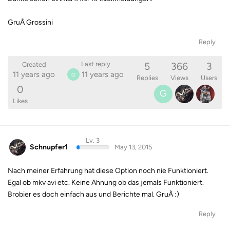
GruÃ Grossini
Reply
5
366
3
Last reply
Created
11 years ago
11 years ago
G
Replies
Views
Users
0
G
Likes
Lv. 3
Schnupfer1
May 13, 2015
Nach meiner Erfahrung hat diese Option noch nie Funktioniert.
Egal ob mkv avi etc. Keine Ahnung ob das jemals Funktioniert.
Brobier es doch einfach aus und Berichte mal. GruÃ :)
Reply