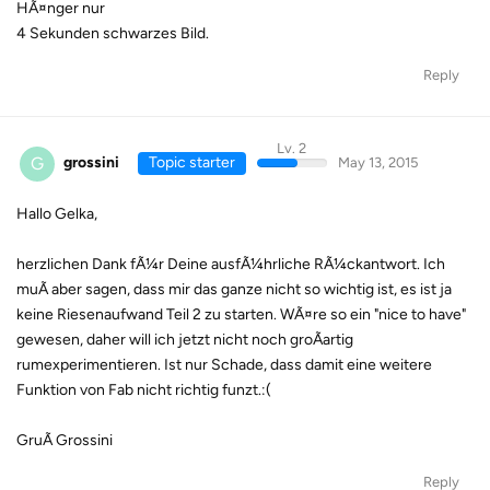
HÃ¤nger nur
4 Sekunden schwarzes Bild.
Reply
Lv. 2
G
grossini
Topic starter
May 13, 2015
Hallo Gelka,
herzlichen Dank fÃ¼r Deine ausfÃ¼hrliche RÃ¼ckantwort. Ich
muÃ aber sagen, dass mir das ganze nicht so wichtig ist, es ist ja
keine Riesenaufwand Teil 2 zu starten. WÃ¤re so ein "nice to have"
gewesen, daher will ich jetzt nicht noch groÃartig
rumexperimentieren. Ist nur Schade, dass damit eine weitere
Funktion von Fab nicht richtig funzt.:(
GruÃ Grossini
Reply