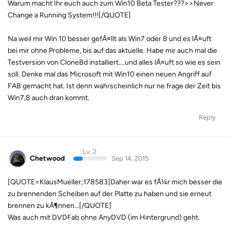
Warum macht Ihr euch auch zum Win10 Beta Tester???>>Never
Change a Running System!!![/QUOTE]
Na weil mir Win 10 besser gefÃ¤llt als Win7 oder 8 und es lÃ¤uft
bei mir ohne Probleme, bis auf das aktuelle. Habe mir auch mal die
Testversion von CloneBd installiert....und alles lÃ¤uft so wie es sein
soll. Denke mal das Microsoft mit Win10 einen neuen Angriff auf
FAB gemacht hat. Ist denn wahrscheinlich nur ne frage der Zeit bis
Win7,8 auch dran kommt.
Reply
Lv. 2
Chetwood
Sep 14, 2015
[QUOTE=KlausMueller;178583]Daher war es fÃ¼r mich besser die
zu brennenden Scheiben auf der Platte zu haben und sie erneut
brennen zu kÃ¶nnen...[/QUOTE]
Was auch mit DVDFab ohne AnyDVD (im Hintergrund) geht.