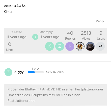
Viele GrÃ¼Ãe
Klaus
Reply
40
2513
9
Last reply
Created
11 years ago
11 years ago
K
Replies
Views
Users
0
K
Z
K
+
4
Likes
Lv. 2
Z
Ziggy
Sep 14, 2015
Rippen der BluRay mit AnyDVD HD in einen Festplattenordner
Umsetzen des Hauptfilms mit DVDFab in einen
Festplattenordner