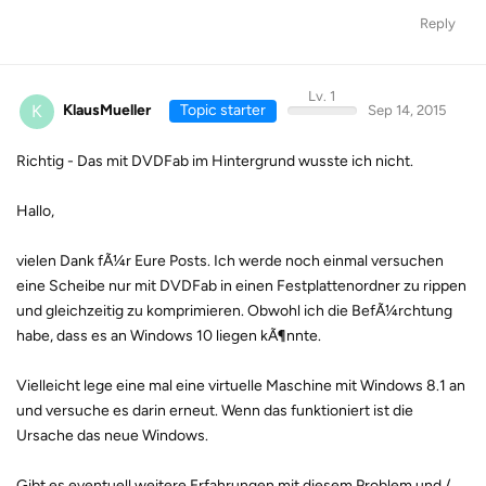
Reply
Lv. 1
K
KlausMueller
Topic starter
Sep 14, 2015
Richtig - Das mit DVDFab im Hintergrund wusste ich nicht.
Hallo,
vielen Dank fÃ¼r Eure Posts. Ich werde noch einmal versuchen
eine Scheibe nur mit DVDFab in einen Festplattenordner zu rippen
und gleichzeitig zu komprimieren. Obwohl ich die BefÃ¼rchtung
habe, dass es an Windows 10 liegen kÃ¶nnte.
Vielleicht lege eine mal eine virtuelle Maschine mit Windows 8.1 an
und versuche es darin erneut. Wenn das funktioniert ist die
Ursache das neue Windows.
Gibt es eventuell weitere Erfahrungen mit diesem Problem und /