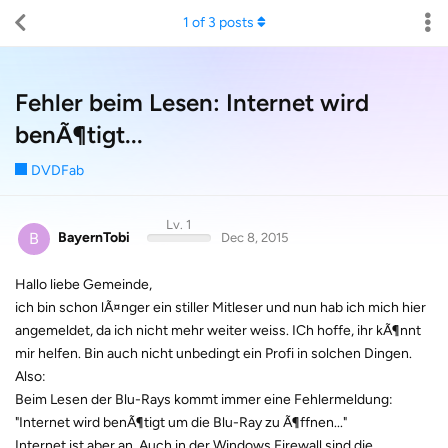
1
of
3
posts
Fehler beim Lesen: Internet wird
benÃ¶tigt...
DVDFab
Lv. 1
B
BayernTobi
Dec 8, 2015
Hallo liebe Gemeinde,
ich bin schon lÃ¤nger ein stiller Mitleser und nun hab ich mich hier
angemeldet, da ich nicht mehr weiter weiss. ICh hoffe, ihr kÃ¶nnt
mir helfen. Bin auch nicht unbedingt ein Profi in solchen Dingen.
Also:
Beim Lesen der Blu-Rays kommt immer eine Fehlermeldung:
"Internet wird benÃ¶tigt um die Blu-Ray zu Ã¶ffnen..."
Internet ist aber an. Auch in der Windows Firewall sind die