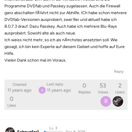
Programme DVDfab und Passkey zugelassen. Auch die Firewall
ganz abschalten fÃ¼hrt nicht zur Abhilfe. ICh habe schon mehrere
DVDfab-Versionen ausprobiert, zwei 9er und aktuell habe ich
8.0.7.3 drauf. Dazu Passkey. Auch habe ich mehrere Blu-Rays
ausprobiert. Sowohl alte als auch neue.
Ich weiss nicht mehr, so ich als nÃ¤chstes ansetzten soll. Wie
gesagt, ich bin kein Experte auf diesem Gebiet und hoffe auf Eure
Hilfe.
Vielen Dank schon mal im Voraus.
Reply
0
53
2
Last reply
Created
11 years ago
11 years ago
B
Replies
Views
Users
0
B
Likes
Lv. 3
Schnupfer1
Dec 8, 2015