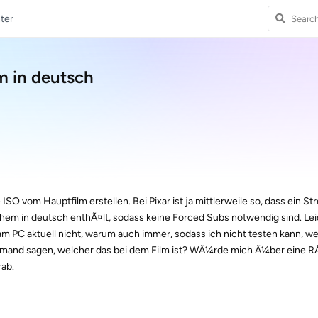
ter
m in deutsch
ISO vom Hauptfilm erstellen. Bei Pixar ist ja mittlerweile so, dass ein St
chem in deutsch enthÃ¤lt, sodass keine Forced Subs notwendig sind. Lei
am PC aktuell nicht, warum auch immer, sodass ich nicht testen kann, w
ht jemand sagen, welcher das bei dem Film ist? WÃ¼rde mich Ã¼ber eine
rab.