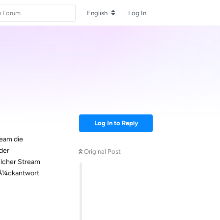
English
Log In
Log In to Reply
ream die
der
Original Post
elcher Stream
 RÃ¼ckantwort