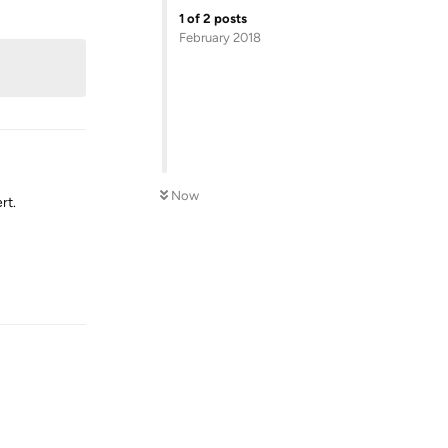
Reply
1
of
2
posts
February 2018
Now
rt.
Reply