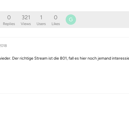
0
321
1
0
G
Replies
Views
Users
Likes
2018
der. Der richtige Stream ist die 801, fall es hier noch jemand interessie