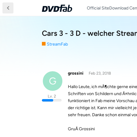
Official Site
Download Cen
Cars 3 - 3 D - welcher Strea
StreamFab
grossini
Feb 23, 2018
G
Hallo Leute, ich mÃ¶chte gerne eine 
Schriften von Schildern und Ã¤hnli
Lv. 2
funktioniert in Fab meine Vorschau 
der richtige ist. Kann mir vielleic
sehr freuen. Danke schon einmal vo
GruÃ Grossini