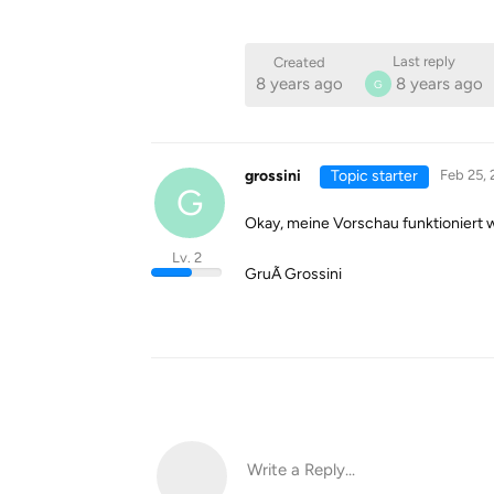
Last reply
Created
8 years ago
8 years ago
G
grossini
Topic starter
Feb 25, 
G
Okay, meine Vorschau funktioniert wie
Lv. 2
GruÃ Grossini
Write a Reply...