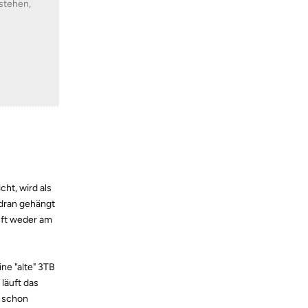
stehen,
ht, wird als
 dran gehängt
uft weder am
ine "alte" 3TB
 läuft das
e schon