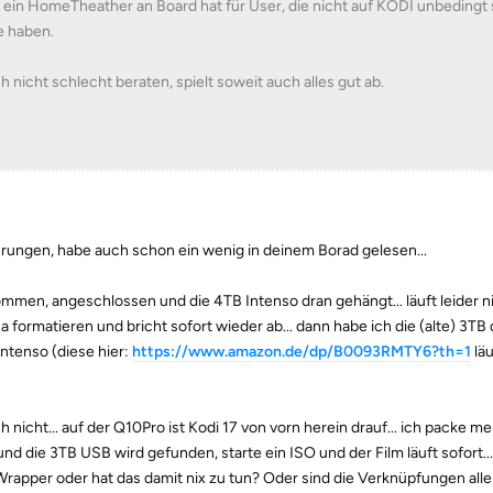
 ein HomeTheather an Board hat für User, die nicht auf KODI unbedingt 
e haben.
 nicht schlecht beraten, spielt soweit auch alles gut ab.
hrungen, habe auch schon ein wenig in deinem Borad gelesen...
mmen, angeschlossen und die 4TB Intenso dran gehängt... läuft leider nic
a formatieren und bricht sofort wieder ab... dann habe ich die (alte) 3TB
 Intenso (diese hier:
https://www.amazon.de/dp/B0093RMTY6?th=1
lä
 nicht... auf der Q10Pro ist Kodi 17 von vorn herein drauf... ich packe me
nd die 3TB USB wird gefunden, starte ein ISO und der Film läuft sofort...
rapper oder hat das damit nix zu tun? Oder sind die Verknüpfungen all