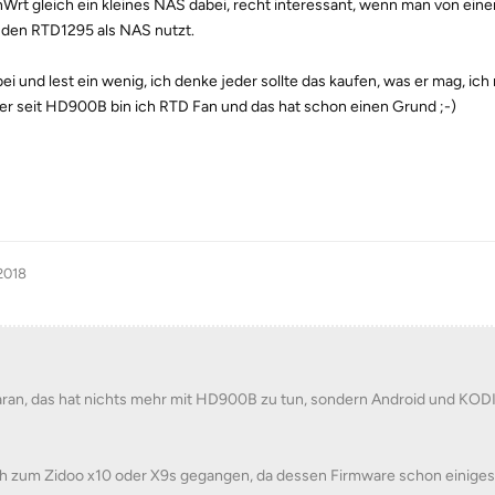
rt gleich ein kleines NAS dabei, recht interessant, wenn man von ein
 den RTD1295 als NAS nutzt.
ei und lest ein wenig, ich denke jeder sollte das kaufen, was er mag, ic
er seit HD900B bin ich RTD Fan und das hat schon einen Grund ;-)
 2018
ran, das hat nichts mehr mit HD900B zu tun, sondern Android und KOD
h zum Zidoo x10 oder X9s gegangen, da dessen Firmware schon einiges