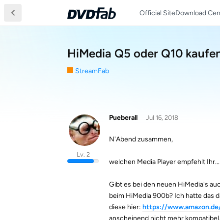
Official Site
Download Cen
HiMedia Q5 oder Q10 kaufen
StreamFab
Pueberall
Jul 16, 2018
N'Abend zusammen,
Lv. 2
welchen Media Player empfehlt Ihr..
Gibt es bei den neuen HiMedia's auc
beim HiMedia 900b? Ich hatte das d
diese hier:
https://www.amazon.de
anscheinend nicht mehr kompatibel.