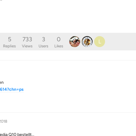
5
733
3
0
L
Replies
Views
Users
Likes
en
0614?chn=ps
 2018
dia Q10 bestellt...