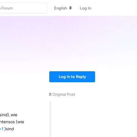
English
Log In
Log In to Reply
Original Post
sind), wie
Intensos (wie
=1
)sind