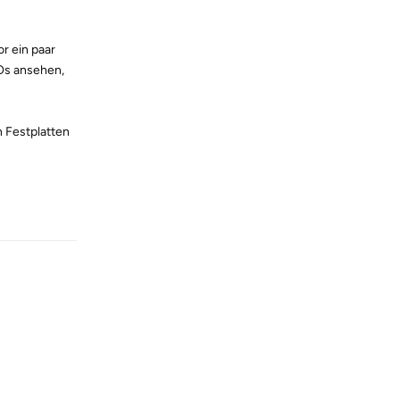
r ein paar
SOs ansehen,
n Festplatten
Reply