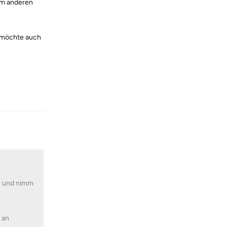
em anderen
h möchte auch
Reply
I und nimm
 an