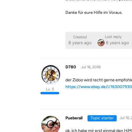
Danke für eure Hilfe im Voraus.
Last reply
Created
8 years ago
8 years ago
D780
Jul 16, 2018
der Zidoo wird recht gerne empfohl
https://www.ebay.de/i/16300793
Lv. 5
Pueberall
Topic starter
Jul 16,
ok, ich habe mir erst einmal den HiMe