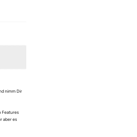
Reply
nd nimm Dir
n Features
r aber es