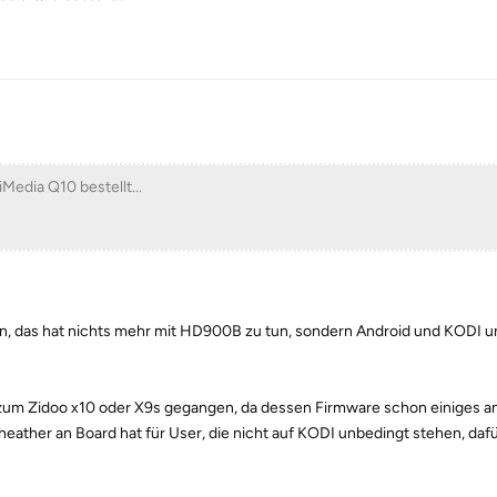
iMedia Q10 bestellt...
n, das hat nichts mehr mit HD900B zu tun, sondern Android und KODI u
zum Zidoo x10 oder X9s gegangen, da dessen Firmware schon einiges a
ather an Board hat für User, die nicht auf KODI unbedingt stehen, dafü