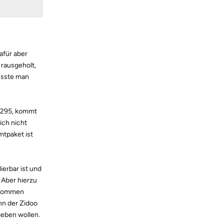
afür aber
rausgeholt,
üsste man
D1295, kommt
ich nicht
mtpaket ist
ierbar ist und
 Aber hierzu
g kommen
nn der Zidoo
geben wollen.