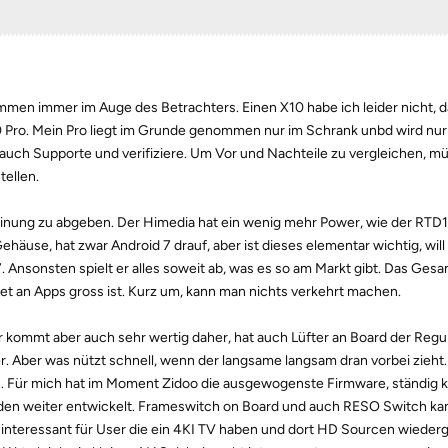
ommen immer im Auge des Betrachters. Einen X10 habe ich leider nicht, d
Pro. Mein Pro liegt im Grunde genommen nur im Schrank unbd wird nur 
auch Supporte und verifiziere. Um Vor und Nachteile zu vergleichen, m
tellen.
einung zu abgeben. Der Himedia hat ein wenig mehr Power, wie der RT
häuse, hat zwar Android 7 drauf, aber ist dieses elementar wichtig, will 
7. Ansonsten spielt er alles soweit ab, was es so am Markt gibt. Das Gesa
ket an Apps gross ist. Kurz um, kann man nichts verkehrt machen.
r kommt aber auch sehr wertig daher, hat auch Lüfter an Board der Regul
 Aber was nützt schnell, wenn der langsame langsam dran vorbei zieht.
en. Für mich hat im Moment Zidoo die ausgewogenste Firmware, ständi
en weiter entwickelt. Frameswitch on Board und auch RESO Switch ka
ig interessant für User die ein 4KI TV haben und dort HD Sourcen wieder