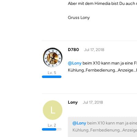
Aber mit dem Himedia bist Du auch ni
Gruss Lony
D780
Jul 17, 2018
@Lony
beim X10 kann man ja eine FP
Kühlung..Fernbedienung...Anzeige...
Lv. 5
Lony
Jul 17, 2018
L
@Lony
beim X10 kann man ja eine 
Lv. 2
Kühlung..Fernbedienung...Anzeige