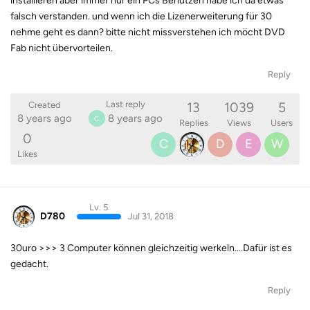
installieren aber immer nur ein PCs Benutzen habe ich da etwas
falsch verstanden. und wenn ich die Lizenerweiterung für 30 
nehme geht es dann? bitte nicht missverstehen ich möcht DVD
Fab nicht übervorteilen.
Reply
13
1039
5
Last reply
Created
8 years ago
8 years ago
C
Replies
Views
Users
0
C
D
E
W
Likes
Lv. 5
D780
Jul 31, 2018
30uro >>> 3 Computer können gleichzeitig werkeln....Dafür ist es
gedacht.
Reply