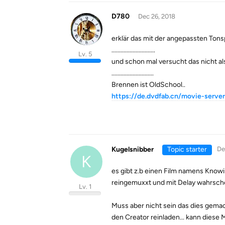
D780
Dec 26, 2018
erklär das mit der angepassten Ton
.............................
Lv. 5
und schon mal versucht das nicht al
............................
Brennen ist OldSchool..
https://de.dvdfab.cn/movie-serv
Kugelsnibber
Topic starter
De
K
es gibt z.b einen Film namens Know
reingemuxxt und mit Delay wahrsche
Lv. 1
Muss aber nicht sein das dies gemac
den Creator reinladen... kann dies