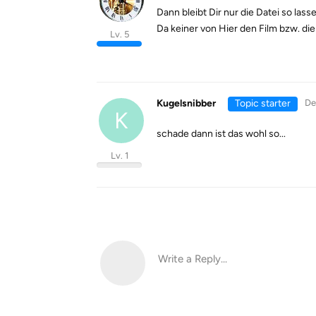
Dann bleibt Dir nur die Datei so lass
Da keiner von Hier den Film bzw. di
Lv. 5
Kugelsnibber
Topic starter
De
K
schade dann ist das wohl so...
Lv. 1
Write a Reply...