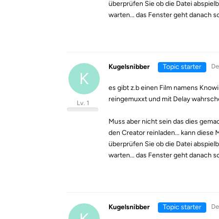
überprüfen Sie ob die Datei abspielb
warten... das Fenster geht danach so
Kugelsnibber
Topic starter
De
K
es gibt z.b einen Film namens Know
reingemuxxt und mit Delay wahrsche
Lv. 1
Muss aber nicht sein das dies gemac
den Creator reinladen... kann dies
überprüfen Sie ob die Datei abspielb
warten... das Fenster geht danach so
Kugelsnibber
Topic starter
De
K