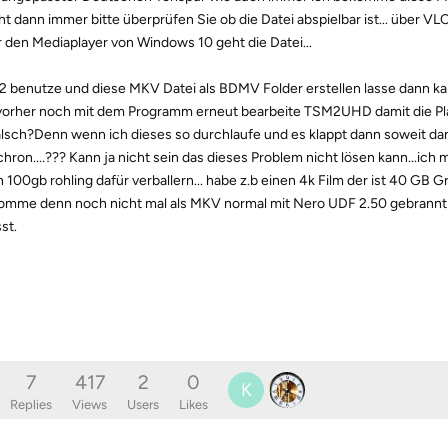
ht dann immer bitte überprüfen Sie ob die Datei abspielbar ist... über VL
r den Mediaplayer von Windows 10 geht die Datei...
12 benutze und diese MKV Datei als BDMV Folder erstellen lasse dann ka
vorher noch mit dem Programm erneut bearbeite TSM2UHD damit die Pla
alsch?Denn wenn ich dieses so durchlaufe und es klappt dann soweit dan
hron....??? Kann ja nicht sein das dieses Problem nicht lösen kann...ich
n 100gb rohling dafür verballern... habe z.b einen 4k Film der ist 40 GB G
omme denn noch nicht mal als MKV normal mit Nero UDF 2.50 gebrannt 
st.
7
417
2
0
K
Replies
Views
Users
Likes