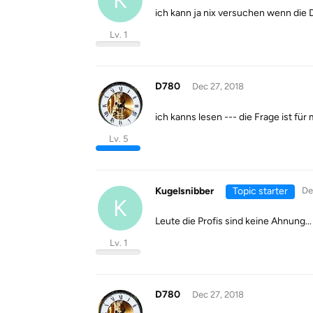
ich kann ja nix versuchen wenn die 
Lv. 1
D780
Dec 27, 2018
ich kanns lesen --- die Frage ist für
Lv. 5
Kugelsnibber
Topic starter
De
K
Leute die Profis sind keine Ahnung...
Lv. 1
D780
Dec 27, 2018