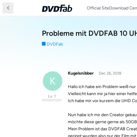
Official Site
Download Cen
Probleme mit DVDFAB 10 UH
DVDFab
Kugelsnibber
Dec 26, 2018
K
Hallo ich habe ein Problem weiß nur n
Vielleicht kann mir ja hier einer hel
Lv. 1
Ich habe mir vor kurzem die UHD Cop
Nun habe ich mir den Creator gekau
möchte diese gerne gerne als 50GB 
Mein Problem ist das DVDFAB Creato
gerippt wurden also nur der Film 