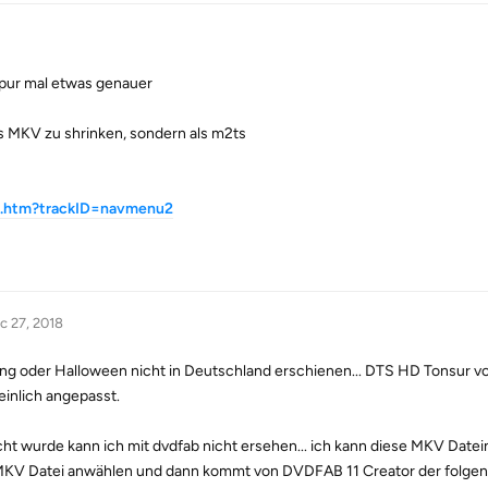
spur mal etwas genauer
s MKV zu shrinken, sondern als m2ts
er.htm?trackID=navmenu2
c 27, 2018
ing oder Halloween nicht in Deutschland erschienen... DTS HD Tonsur vo
inlich angepasst.
ht wurde kann ich mit dvdfab nicht ersehen... ich kann diese MKV Datein
e MKV Datei anwählen und dann kommt von DVDFAB 11 Creator der folgen