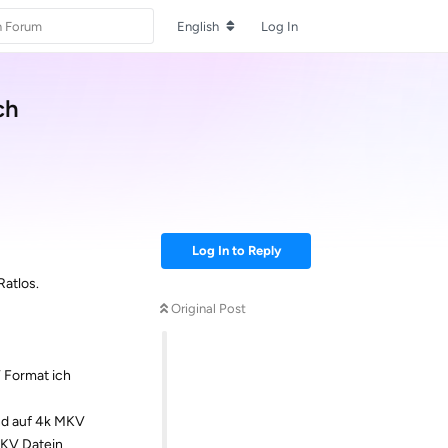
English
Log In
ch
Log In to Reply
Ratlos.
Original Post
 Format ich
and auf 4k MKV
MKV Datein