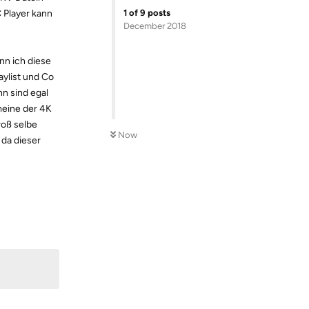
1
of
9
posts
C Player kann
December 2018
nn ich diese
ylist und Co
n sind egal
 meine der 4K
roß selbe
Now
da dieser
Reply