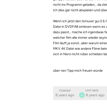
nicht ins Programm geladen... da ste
ich dies gar nicht abspielen und übe
Wenn ich jetzt den tsmuxer gui 2.6.
Datei in DVDFAB einlesen wenn es 
dazu passt... mache ich irgendwas f
welcher film alle immer wieder async
Film läuft ja sonst...aber warum eine
MKV 4K Datei wie andere Filme bek
sich in Nero nicht rüber schieben läs
über nen Tipp mich freuen würde
Last reply
Created
8 years ago
8 years ago
K