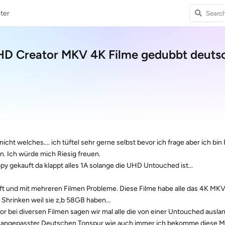
ter
D Creator MKV 4K Filme gedubbt deuts
icht welches.... ich tüftel sehr gerne selbst bevor ich frage aber ich bin 
fen. Ich würde mich Riesig freuen.
y gekauft da klappt alles 1A solange die UHD Untouched ist...
ft und mit mehreren Filmen Probleme. Diese Filme habe alle das 4K MKV
Shrinken weil sie z,b 58GB haben...
r bei diversen Filmen sagen wir mal alle die von einer Untouched ausl
mit angepasster Deutschen Tonspur wie auch immer ich bekomme diese 