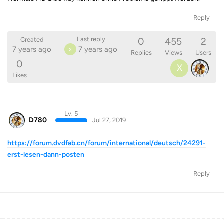
Reply
0
455
2
Last reply
Created
7 years ago
7 years ago
X
Replies
Views
Users
0
X
Likes
Lv. 5
D780
Jul 27, 2019
https://forum.dvdfab.cn/forum/international/deutsch/24291-
erst-lesen-dann-posten
Reply