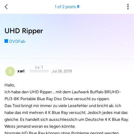
1
of
2
posts
UHD Ripper
DVDFab
Lv. 1
X
xari
Jul 26, 2019
Hallo,
Ich habe den UHD Ripper... mit dem Laufwerk Buffalo BRUHD-
PU3-BK Portable Blue Ray Disc Drive versucht zu rippen.
Das Tool bringt mir immer zu viele Lesefehler und bricht ab. Ich
habe das mit mehren 4 K Blue Ray versucht. Jedoch jedes mal das
gleiche. Es handelt sich ausschliesslich um Deutsche 4 K Blue Ray.
Weiss jemand woran es liegen könnte.
Normale HD Blue Ray können ohne Probleme gerippt werden.