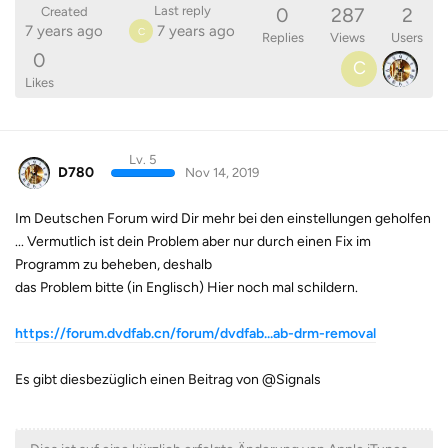
0
287
2
Last reply
Created
7 years ago
7 years ago
C
Replies
Views
Users
0
C
Likes
Lv. 5
D780
Nov 14, 2019
Im Deutschen Forum wird Dir mehr bei den einstellungen geholfen
... Vermutlich ist dein Problem aber nur durch einen Fix im
Programm zu beheben, deshalb
das Problem bitte (in Englisch) Hier noch mal schildern.
https://forum.dvdfab.cn/forum/dvdfab...ab-drm-removal
Es gibt diesbezüglich einen Beitrag von @Signals