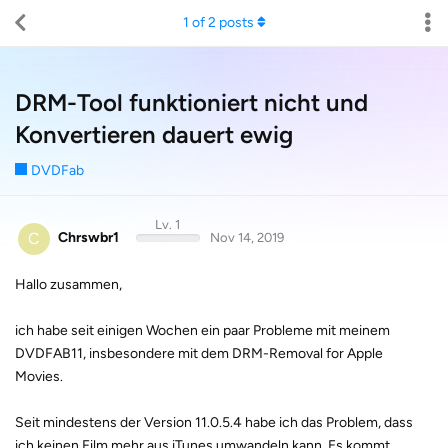
1
of
2
posts
DRM-Tool funktioniert nicht und
Konvertieren dauert ewig
DVDFab
Lv. 1
C
Chrswbr1
Nov 14, 2019
Hallo zusammen,
ich habe seit einigen Wochen ein paar Probleme mit meinem
DVDFAB11, insbesondere mit dem DRM-Removal for Apple
Movies.
Seit mindestens der Version 11.0.5.4 habe ich das Problem, dass
ich keinen Film mehr aus iTunes umwandeln kann. Es kommt