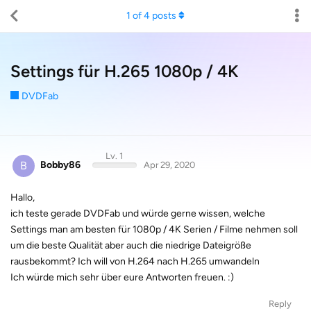
1
of
4
posts
Settings für H.265 1080p / 4K
DVDFab
Lv. 1
B
Bobby86
Apr 29, 2020
Hallo,
ich teste gerade DVDFab und würde gerne wissen, welche
Settings man am besten für 1080p / 4K Serien / Filme nehmen soll
um die beste Qualität aber auch die niedrige Dateigröße
rausbekommt? Ich will von H.264 nach H.265 umwandeln
Ich würde mich sehr über eure Antworten freuen. :)
Reply