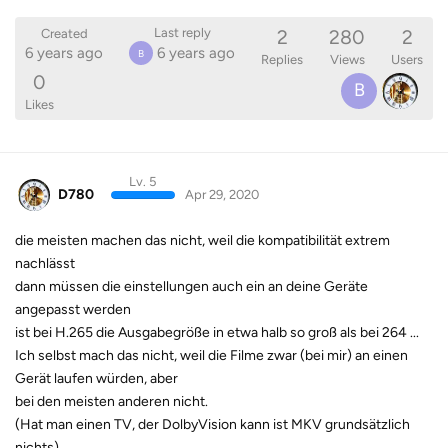
2
280
2
Last reply
Created
6 years ago
6 years ago
B
Replies
Views
Users
0
B
Likes
Lv. 5
D780
Apr 29, 2020
die meisten machen das nicht, weil die kompatibilität extrem
nachlässt
dann müssen die einstellungen auch ein an deine Geräte
angepasst werden
ist bei H.265 die Ausgabegröße in etwa halb so groß als bei 264 ...
Ich selbst mach das nicht, weil die Filme zwar (bei mir) an einen
Gerät laufen würden, aber
bei den meisten anderen nicht.
(Hat man einen TV, der DolbyVision kann ist MKV grundsätzlich
nichts)