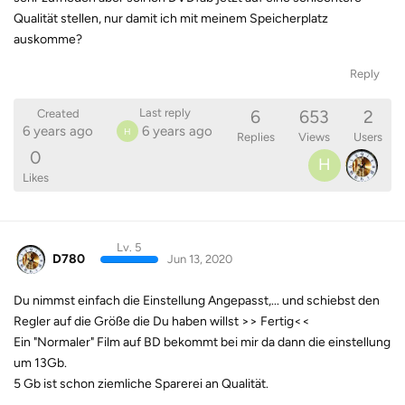
Qualität stellen, nur damit ich mit meinem Speicherplatz
auskomme?
Reply
6
653
2
Last reply
Created
6 years ago
6 years ago
H
Replies
Views
Users
0
H
Likes
Lv. 5
D780
Jun 13, 2020
Du nimmst einfach die Einstellung Angepasst,... und schiebst den
Regler auf die Größe die Du haben willst >> Fertig<<
Ein "Normaler" Film auf BD bekommt bei mir da dann die einstellung
um 13Gb.
5 Gb ist schon ziemliche Sparerei an Qualität.