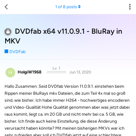
1
of
8
posts
DVDfab x64 v11.0.9.1 - BluRay in
MKV
DVDFab
Lv. 1
H
HolgiW1968
Jun 13, 2020
Hallo Zusammen. Seid DVDfab Version 11.0.9.1. einstehen beim
Rippen meiner BluRays mkv Dateien, die zum Teil 4x mal so groß
sind, wie bisher. Ich habe immer H264 - hochwertiges encodieren
und Video-Qualität Hohe Qualität genommen aber was jetzt dabei
raus kommt, liegt ca. im 20 GB und nicht mehr bei ca. 5 GB, wie
bisher. Ich finde auch keine Einstellung, die diese Änderung
verursacht haben könnte? Mit meinen bisherigen MKVs war ich
sehr zufrieden aber soll ich DVDfab jetzt auf eine schlechtere