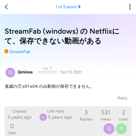
1
of
5
posts
StreamFab (windows) の Netflixに
て、保存できない動画がある
StreamFab
Lv. 1
Q
Qminos
Oct 13, 2021
鬼滅の刃 s01 e04 のみ動画が保存できません。
Reply
3
531
2
Last reply
Created
5 years ago
5 years ago
Q
Replies
Views
Users
0
Q
Y
Likes