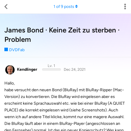
1
of
9
posts
James Bond · Keine Zeit zu sterben ·
Problem
DVDFab
Lv. 1
Kendlinger
Dec 24, 2021
Hallo,
habe versucht den neuen Bond (BluRay) mit BluRay-Ripper (Mac-
Version) zu konvertieren. Die BluRay wird eingelesen aber es
erscheint keine Sprachauswahl etc. wie bei einer BluRay (A QUIET
PLACE) die korrekt eingelesen wird (siehe Screenshots). Auch
wenn ich auf andere Titel klicke, kommt nur eine magere Auswahl.
Die BluRay läuft aber in einem BluRay-Player (angeschlossen an
den Fernseher) normal. Ist das ein neuer Kopierschutz? Was kann