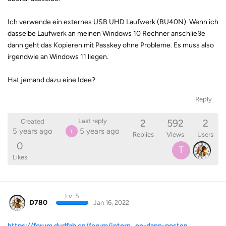
Ich verwende ein externes USB UHD Laufwerk (BU40N). Wenn ich
dasselbe Laufwerk an meinen Windows 10 Rechner anschließe
dann geht das Kopieren mit Passkey ohne Probleme. Es muss also
irgendwie an Windows 11 liegen.
Hat jemand dazu eine Idee?
Reply
2
592
2
Last reply
Created
5 years ago
5 years ago
T
Replies
Views
Users
0
T
Likes
Lv. 5
D780
Jan 16, 2022
https://forum.dvdfab.cn/forum/intern...en-dann-posten