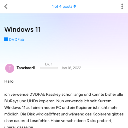
1
of
4
posts
Windows 11
DVDFab
Lv. 1
T
Tanzbaerli
Jan 16, 2022
Hallo,
ich verwende DVDFAb Passkey schon lange und konnte bisher alle
BluRays und UHDs kopieren. Nun verwende ich seit Kurzem
WIndows 11 auf einen neuen PC und ein Kopieren ist nicht mehr
möglich. Die Disk wird geöffnet und während des Kopierens gibt es
dann dauernd Lesefehler. Habe verschiedene Disks probiert,
überall dasselbe.