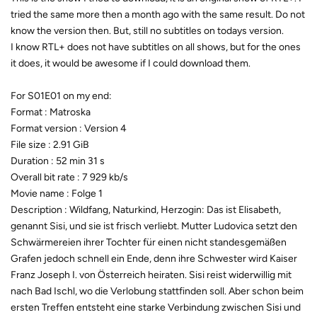
tried the same more then a month ago with the same result. Do not
know the version then. But, still no subtitles on todays version.
I know RTL+ does not have subtitles on all shows, but for the ones
it does, it would be awesome if I could download them.
For S01E01 on my end:
Format : Matroska
Format version : Version 4
File size : 2.91 GiB
Duration : 52 min 31 s
Overall bit rate : 7 929 kb/s
Movie name : Folge 1
Description : Wildfang, Naturkind, Herzogin: Das ist Elisabeth,
genannt Sisi, und sie ist frisch verliebt. Mutter Ludovica setzt den
Schwärmereien ihrer Tochter für einen nicht standesgemäßen
Grafen jedoch schnell ein Ende, denn ihre Schwester wird Kaiser
Franz Joseph I. von Österreich heiraten. Sisi reist widerwillig mit
nach Bad Ischl, wo die Verlobung stattfinden soll. Aber schon beim
ersten Treffen entsteht eine starke Verbindung zwischen Sisi und