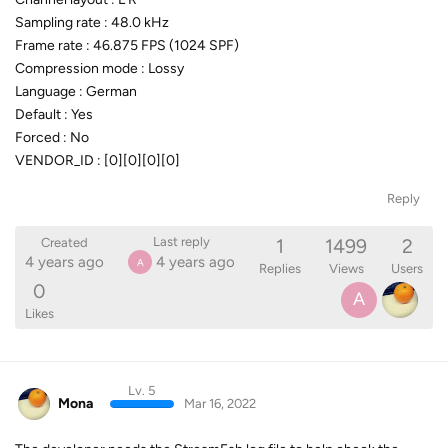
Sampling rate : 48.0 kHz
Frame rate : 46.875 FPS (1024 SPF)
Compression mode : Lossy
Language : German
Default : Yes
Forced : No
VENDOR_ID : [0][0][0][0]
Reply
1
1499
2
Last reply
Created
4 years ago
4 years ago
A
Replies
Views
Users
0
A
Likes
Lv. 5
Mona
Mar 16, 2022