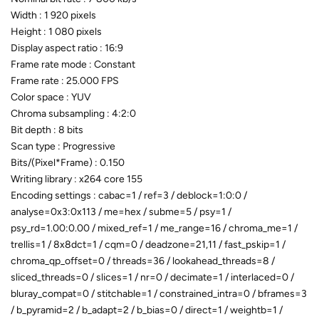
Width : 1 920 pixels
Height : 1 080 pixels
Display aspect ratio : 16:9
Frame rate mode : Constant
Frame rate : 25.000 FPS
Color space : YUV
Chroma subsampling : 4:2:0
Bit depth : 8 bits
Scan type : Progressive
Bits/(Pixel*Frame) : 0.150
Writing library : x264 core 155
Encoding settings : cabac=1 / ref=3 / deblock=1:0:0 /
analyse=0x3:0x113 / me=hex / subme=5 / psy=1 /
psy_rd=1.00:0.00 / mixed_ref=1 / me_range=16 / chroma_me=1 /
trellis=1 / 8x8dct=1 / cqm=0 / deadzone=21,11 / fast_pskip=1 /
chroma_qp_offset=0 / threads=36 / lookahead_threads=8 /
sliced_threads=0 / slices=1 / nr=0 / decimate=1 / interlaced=0 /
bluray_compat=0 / stitchable=1 / constrained_intra=0 / bframes=3
/ b_pyramid=2 / b_adapt=2 / b_bias=0 / direct=1 / weightb=1 /