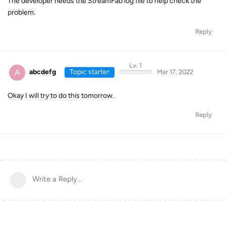
The developer needs the StreamFab log file to help check the
problem.
Reply
Lv. 1
A
abcdefg
Topic starter
Mar 17, 2022
Okay I will try to do this tomorrow.
Reply
Write a Reply...