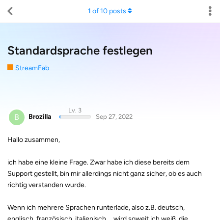
1
of
10
posts
Standardsprache festlegen
StreamFab
Lv. 3
B
Brozilla
Sep 27, 2022
Hallo zusammen,
ich habe eine kleine Frage. Zwar habe ich diese bereits dem
Support gestellt, bin mir allerdings nicht ganz sicher, ob es auch
richtig verstanden wurde.
Wenn ich mehrere Sprachen runterlade, also z.B. deutsch,
englisch, französisch, italienisch,... wird soweit ich weiß, die