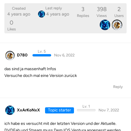
3
398
2
Last reply
Created
4 years ago
4 years ago
Replies
Views
Users
0
Likes
Lv. 5
D780
Nov 6, 2022
das sind ja massenhaft Infos
Versuche doch mal eine Version zurück
Reply
Lv. 1
XxArKoNxX
Topic starter
Nov 7, 2022
ich habe es versucht mit der letzten Version und der Aktuelle.
DVDFab und Stream muss Dem IOS Ventura angepasst werden.