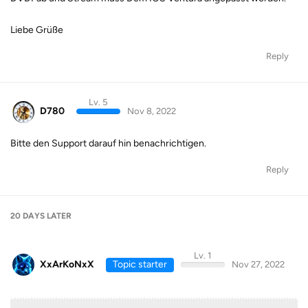
Liebe Grüße
Reply
Lv. 5
D780
Nov 8, 2022
Bitte den Support darauf hin benachrichtigen.
Reply
20 DAYS
LATER
Lv. 1
XxArKoNxX
Topic starter
Nov 27, 2022