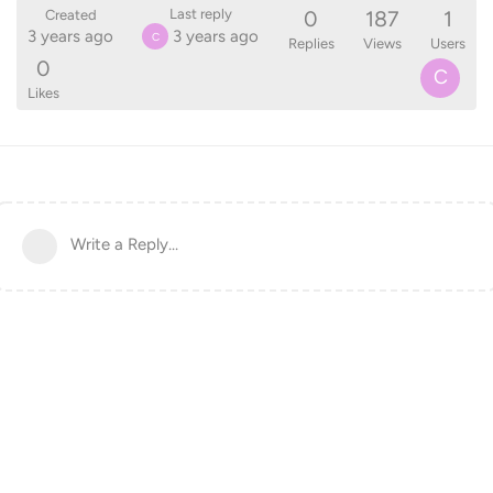
0
187
1
Last reply
Created
3 years ago
3 years ago
C
Replies
Views
Users
0
C
Likes
Write a Reply...