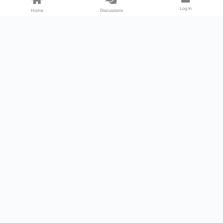
Log In
Home
Discussions
Products & Services
Download Center
Shop
Fab365
Support & Resources
Support Center
Resource
Videos
Forum
Blog
About Us