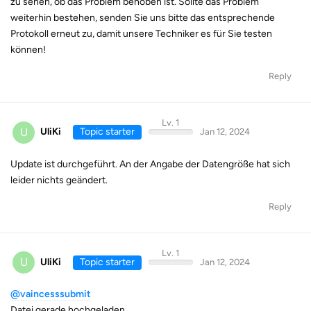
zu sehen, ob das Problem behoben ist. Sollte das Problem
weiterhin bestehen, senden Sie uns bitte das entsprechende
Protokoll erneut zu, damit unsere Techniker es für Sie testen
können!
Reply
Lv. 1
U
UliKi
Topic starter
Jan 12, 2024
Update ist durchgeführt. An der Angabe der Datengröße hat sich
leider nichts geändert.
Reply
Lv. 1
U
UliKi
Topic starter
Jan 12, 2024
@vaincesssubmit
Datei gerade hochgeladen