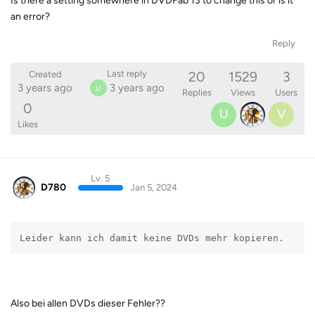
Is there a setting somewhere in DVDFab 13 to change this or is it
an error?
Reply
20
1529
3
Last reply
Created
3 years ago
3 years ago
U
Replies
Views
Users
0
U
V
Likes
Lv. 5
D780
Jan 5, 2024
Leider kann ich damit keine DVDs mehr kopieren.
Also bei allen DVDs dieser Fehler??