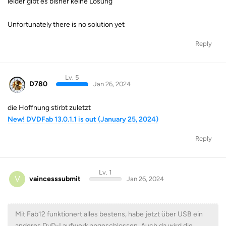
leider gibt es bisher keine Lösung
Unfortunately there is no solution yet
Reply
Lv. 5
D780
Jan 26, 2024
die Hoffnung stirbt zuletzt
New! DVDFab 13.0.1.1 is out (January 25, 2024)
Reply
Lv. 1
V
vaincesssubmit
Jan 26, 2024
Mit Fab12 funktionert alles bestens, habe jetzt über USB ein
anderes DvD-Laufwerk angeschlossen. Auch da wird die