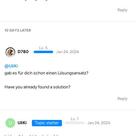
Reply
10 DAYS
LATER
Lv. 5
D780
Jan 24, 2024
@UliKi
gab es für dich schon einen Lösungsansatz?
Have you already found a solution?
Reply
Lv. 1
U
UliKi
Topic starter
Jan 24, 2024