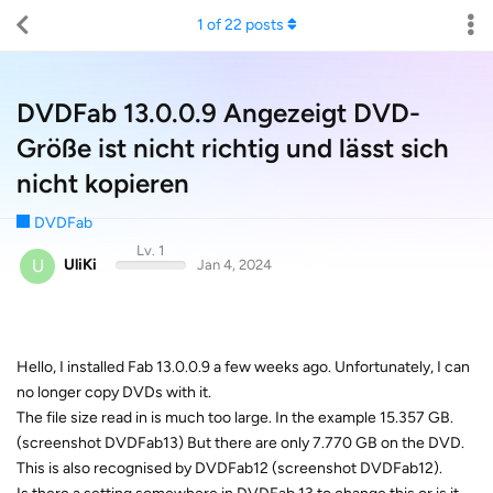
1
of
22
posts
DVDFab 13.0.0.9 Angezeigt DVD-
Größe ist nicht richtig und lässt sich
nicht kopieren
DVDFab
Lv. 1
U
UliKi
Jan 4, 2024
Hello, I installed Fab 13.0.0.9 a few weeks ago. Unfortunately, I can
no longer copy DVDs with it.
The file size read in is much too large. In the example 15.357 GB.
(screenshot DVDFab13) But there are only 7.770 GB on the DVD.
This is also recognised by DVDFab12 (screenshot DVDFab12).