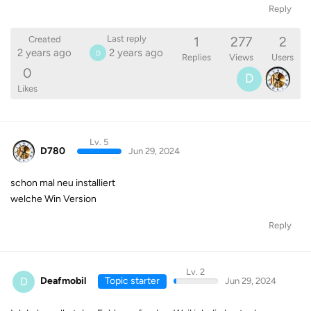
Reply
1
277
2
Last reply
Created
2 years ago
2 years ago
D
Replies
Views
Users
0
D
Likes
Lv. 5
D780
Jun 29, 2024
schon mal neu installiert
welche Win Version
Reply
Lv. 2
D
Deafmobil
Topic starter
Jun 29, 2024