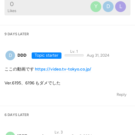
0
Y
D
L
Likes
9 DAYS
LATER
Lv. 1
D
DDD
Topic starter
Aug 31, 2024
ここの動画です
https://video.tv-tokyo.co.jp/
Ver.6195、6196 もダメでした
Reply
6 DAYS
LATER
Lv. 3