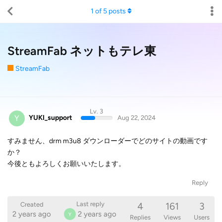
1
of
5
posts
StreamFab ネットもテレ東
StreamFab
Lv. 3
Y
YUKI_support
Aug 22, 2024
すみません、drm m3u8 ダウンローダーでどのサイトの動画です
か？
今後ともよろしくお願いいたします。
Reply
4
161
3
Last reply
Created
2 years ago
2 years ago
Y
Replies
Views
Users