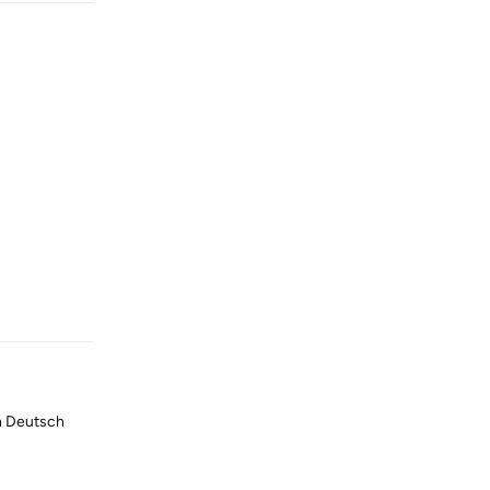
Reply
ch Deutsch
Reply