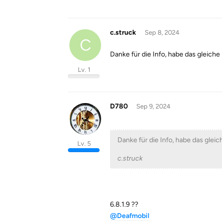
c.struck
Sep 8, 2024
C
Danke für die Info, habe das gleiche P
Lv. 1
D780
Sep 9, 2024
Danke für die Info, habe das gleich
Lv. 5
c.struck
6.8.1.9 ??
@Deafmobil