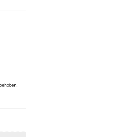
Reply
 behoben.
Reply