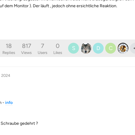
uf dem Monitor ). Der läuft , jedoch ohne ersichtliche Reaktion.
18
817
7
0
S
D
C
Replies
Views
Users
Likes
, 2024
n -
info
r Schraube gedehrt ?