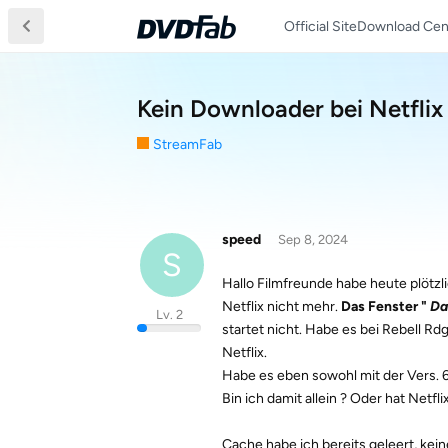
Official Site
Download Cen
Kein Downloader bei Netflix
StreamFab
speed
Sep 8, 2024
S
Hallo Filmfreunde habe heute plötzli
Netflix nicht mehr.
Das Fenster "
Da
Lv. 2
startet nicht. Habe es bei Rebell Rd
Netflix.
Habe es eben sowohl mit der Vers. 6
Bin ich damit allein ? Oder hat Netf
Cache habe ich bereits geleert, kei