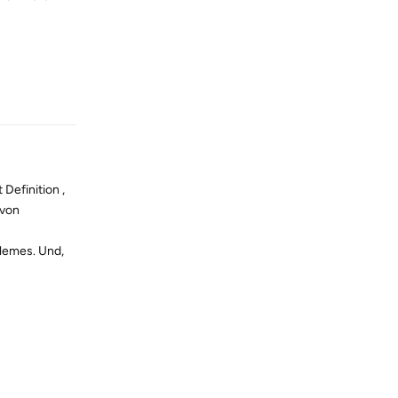
Reply
Definition ,
 von
blemes. Und,
Reply