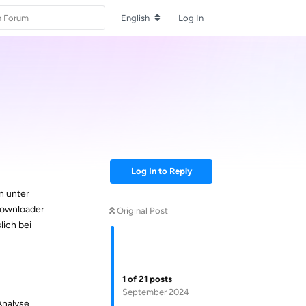
English
Log In
Log In to Reply
n unter
 Downloader
Original Post
lich bei
1
of
21
posts
September 2024
Analyse