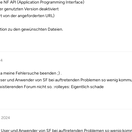
ie NF API (Application Programming Interface)
er genutzten Version deaktiviert
t von der angeforderten URL)
ation zu den gewünschten Dateien.
24
ja meine Fehlersuche beenden ;) .
en User und Anwender von SF bei auftretenden Problemen so wenig kommu
istierenden Forum nicht so. :rolleyes: Eigentlich schade
, 2024
elen User und Anwender von SF bei auftretenden Problemen so wenig kom