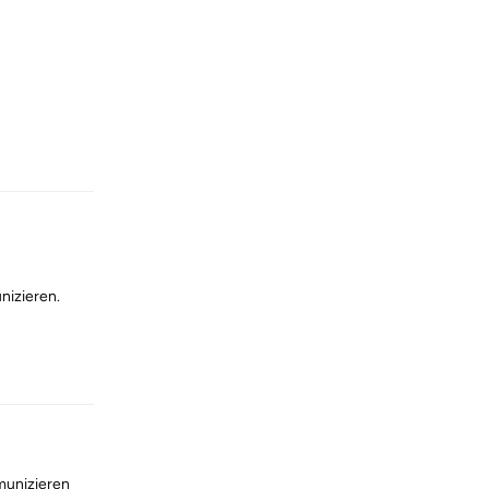
Reply
nizieren.
Reply
munizieren