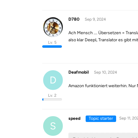
D780
Sep 9, 2024
Ach Mensch .... Übersetzen = Transl
also klar DeepL Translator es gibt 
Lv. 5
Deafmobil
Sep 10, 2024
D
Amazon funktioniert weiterhin. Nur 
Lv. 2
speed
Topic starter
Sep 11, 20
S