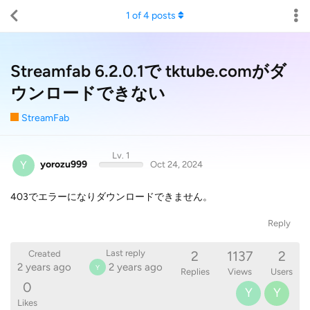
1
of
4
posts
Streamfab 6.2.0.1で tktube.comがダ
ウンロードできない
StreamFab
Lv. 1
Y
yorozu999
Oct 24, 2024
403でエラーになりダウンロードできません。
Reply
2
1137
2
Last reply
Created
2 years ago
2 years ago
Y
Replies
Views
Users
0
Y
Y
Likes