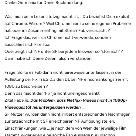
Danke Germania für Deine Rückmeldung.
Was mich beim Lesen stutzig macht ist, ...Du beziehst Dich explizit
auf Chrome. Warum ? Weil Chrome hier so seine eigenen Probleme
hat, oder im Zusammenhng mit StreamFab verursacht ?
Ich Frage das, weil ich Chrome nicht verwende, sondern
ausschliesslich Firerfox.
Oder zeigt sich NF unter SF bei jedem Browser so "störrisch" ?
Dann habe ich Deine Zeilen falsch verstanden.
Frage. Sollte es Fab dann nicht fairerweise unterlassen , in der
Auflistung der Fix in 6.2.0.3 den DL bei NF einschränkungsfrei mit
1080 zu beschreiben ?
Denn das macht der "Fix" ja nicht uneingeschränkt
Zitat Fab
Fix: Das Problem, dass Netflix-Videos nicht in 1080p-
Videoqualität heruntergeladen werden
...
SF Nutzer würden dann nicht irritiert entsprechenden Nachfragen
zur tatsächliche mit SF erreichbaren NF Auflösung stellen.
Einschränkungen, wie ... je nach dem von Wem der jeweilige Film
stammt, widerlegen eine solche Fab Aussage nur unschön.