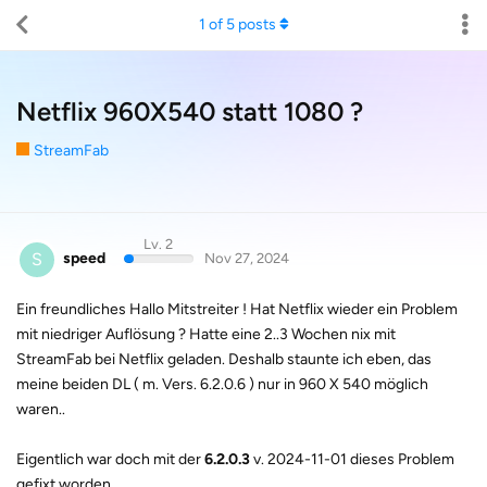
1
of
5
posts
Netflix 960X540 statt 1080 ?
StreamFab
Lv. 2
S
speed
Nov 27, 2024
Ein freundliches Hallo Mitstreiter ! Hat Netflix wieder ein Problem
mit niedriger Auflösung ? Hatte eine 2..3 Wochen nix mit
StreamFab bei Netflix geladen. Deshalb staunte ich eben, das
meine beiden DL ( m. Vers. 6.2.0.6 ) nur in 960 X 540 möglich
waren..
Eigentlich war doch mit der
6.2.0.3
v. 2024-11-01 dieses Problem
gefixt worden.