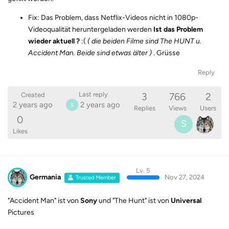
Fix: Das Problem, dass Netflix-Videos nicht in 1080p-
Videoqualität heruntergeladen werden
Ist das Problem
wieder aktuell ?
:(
( die beiden Filme sind The HUNT u.
Accident Man. Beide sind etwas älter )
. Grüsse
Reply
3
766
2
Last reply
Created
2 years ago
2 years ago
S
Replies
Views
Users
0
S
Likes
Lv. 5
Germania
Nov 27, 2024
Trusted Member
"Accident Man" ist von
Sony
und "The Hunt" ist von
Universal
Pictures