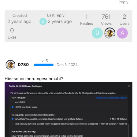
Reply
1
761
2
Last reply
Created
2 years ago
2 years ago
D
Replies
Views
Users
0
D
A
Likes
Lv. 5
D780
Dec 3, 2024
Hier schon herumgeschraubt?