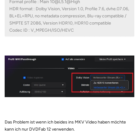
Format profile : Main 10@L5.1@High
HDR format : Dolby Vision, Version 1.0, Profile 7.6, dvhe.07.06,
BL+EL+RPU, no metadata compression, Blu-ray compatible /
SMPTE ST 2086, Version HDR10, HDR10 compatible
Codec ID : V_MPEGH/ISO/HEVC
Das Problem ist wenn ich beides ins MKV Video haben möchte
kann ich nur DVDFab 12 verwenden.