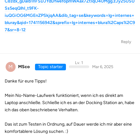
C8zdx_gDaIb1nFSDJYdDfwefopmWAax7ZtIqO40Mgg.zJy25USU
Ss5eqQlhI_t9FK-
iuQGiOG6MGEnZPSkjqAA&dib_tag=se&keywords=lg+internes+
bluray&qid=1741156942&sprefix=lg+internes+blura%2Caps%2C9
7&sr=8-12
Reply
Lv. 1
M
MSco
Topic starter
Mar 6, 2025
Danke für eure Tipps!
Mein No-Name-Laufwerk funktioniert, wenn ich es direkt am
Laptop anschließe. Schließe ich es an der Docking Station an, habe
ich das oben beschriebene Verhalten.
Das ist zum Testen in Ordnung, auf Dauer werde ich mir aber eine
komfortablere Lösung suchen. :)