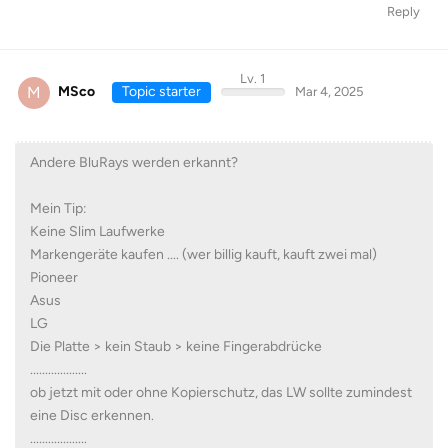
Reply
Lv. 1
M
MSco
Topic starter
Mar 4, 2025
Andere BluRays werden erkannt?
Mein Tip:
Keine Slim Laufwerke
Markengeräte kaufen .... (wer billig kauft, kauft zwei mal)
Pioneer
Asus
LG
Die Platte > kein Staub > keine Fingerabdrücke
...................
ob jetzt mit oder ohne Kopierschutz, das LW sollte zumindest
eine Disc erkennen.
...................