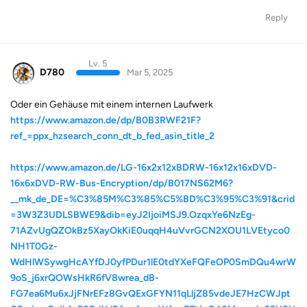
Reply
Lv. 5
D780
Mar 5, 2025
Oder ein Gehäuse mit einem internen Laufwerk
https://www.amazon.de/dp/B0B3RWF21F?
ref_=ppx_hzsearch_conn_dt_b_fed_asin_title_2
https://www.amazon.de/LG-16x2x12xBDRW-16x12x16xDVD-
16x6xDVD-RW-Bus-Encryption/dp/B017NS62M6?
__mk_de_DE=%C3%85M%C3%85%C5%BD%C3%95%C3%91&crid
=3W3Z3UDLSBWE9&dib=eyJ2IjoiMSJ9.OzqxYe6NzEg-
71AZvUgQZOkBz5XayOkKiE0uqqH4uVvrGCN2XOU1LVEtyco0
NH1T0Gz-
WdHlWSywgHcAYfDJ0yfPDur1lE0tdYXeFQFeOP0SmDQu4wrW
9oS_j6xrQOWsHkR6fV8wrea_dB-
FG7ea6Mu6xJjFNrEFz8GvQExGFYN11qLljZ85vdeJE7HzCWJpt