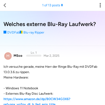
1
of
13
posts
Welches externe Blu-Ray Laufwerk?
DVDFab
Blu-ray Ripper
Lv. 1
M
MSco
Mar 2, 2025
Ich versuche gerade, meine Herr der Ringe Blu-Ray mit DVDFab
13.0.3.6 zu rippen.
Meine Hardware:
- Windows 11 Notebook
- Externes Blu-Ray Disc Laufwerk:
https://www.amazon.de/dp/B0CW34G3X6?
ref=ppx_yo2ov_dt_b_fed_asin_title