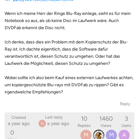
Wenn ich meine Herr der Ringe Blu-Ray einlege, sieht es für mein
Notebook so aus, als ob keine Disc im Laufwerk wäre. Auch
DVDFab erkennt die Disc nicht.
Ich denke, dass dies ein Problem mit dem Kopierschutz der Blu-
Ray ist. Ich dachte eigentlich, dass die Software dafür
verantwortlich ist, diesen Schutz zu umgehen. Oder hat das
Laufwerk die Möglichkeit, diesen Schutz zu umgehen?
Wobei sollte ich also beim Kauf eines externen Laufwerkes achten,
um kopiergeschützte Blu-rays mit DVDFab zu rippen? Gibt es
irgendwelche Empfehlungen?
Reply
10
1460
3
Last reply
Created
a year ago
a year ago
M
Replies
Views
Users
0
M
M
A