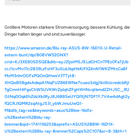
Größere Motoren stärkere Stromversorgung, bessere Kühlung, die
Dinger halten länger und sind zuverlässiger.
https://www.amazon.de/Blu-ray-ASUS-BW-16D1X-U-Retail-
extern-bunt/dp/B08VW52GNX?
crid=KJ3XE80SDSQE&dib=eyJ2IjoiMSJ9.LdGHCnTPEz0Fa7jUb
crJ1cvMvITci2839LzFsHF3uSLdJbpHkKiFIQXnN1WKZMtsCa8f
MzM3nhrOGFsPQOnQHwsV3TTyt8-
XHQoBSBgdxAdepA1NqFUZ86EWNe7cueo3zlgj1kii6UcredcbRjI
TgCmnH4FgxChW5UVKWrZpIqhZFgHXHNcqtbmd2ZHJ5C__lfU
GtNq0OqkEhZdzXkillfyJ8J6B8SeUYQfXjN7DF1Y.7V4w4dAgt2y
fQCRJlQMR2sqAtgJS3l_ybWJmuUwQ1-
M&dib_tag=se&keywords=asus%2Bbw-16d1x-
u%2Bextern%2Bblu-ray-
brenner&qid=1741156253&sprefix=ASUS%2BBW-16D1X-
U%2Bextern%2BBlu-ray-Brenner%2Caps%2C107&sr=8-3&th=1