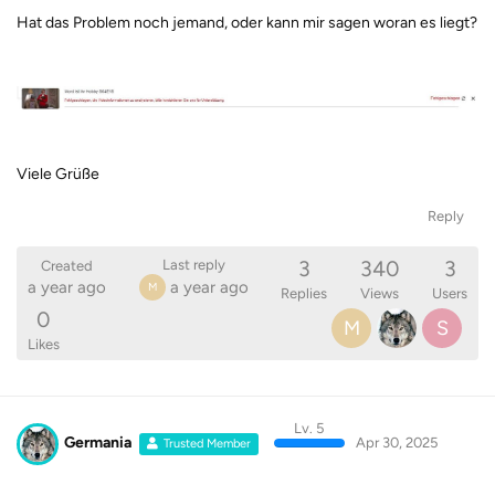
Hat das Problem noch jemand, oder kann mir sagen woran es liegt?
Viele Grüße
Reply
3
340
3
Last reply
Created
a year ago
a year ago
M
Replies
Views
Users
0
M
S
Likes
Lv. 5
Germania
Apr 30, 2025
Trusted Member