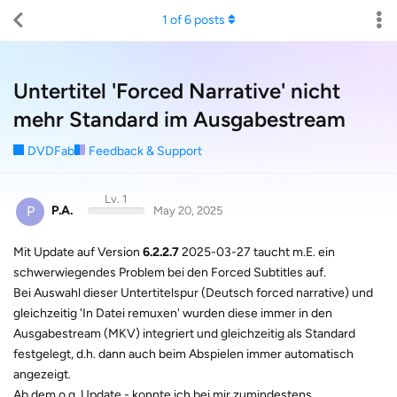
1
of
6
posts
Untertitel 'Forced Narrative' nicht
mehr Standard im Ausgabestream
DVDFab
Feedback & Support
Lv. 1
P
P.A.
May 20, 2025
Mit Update auf Version
6.2.2.7
2025-03-27 taucht m.E. ein
schwerwiegendes Problem bei den Forced Subtitles auf.
Bei Auswahl dieser Untertitelspur (Deutsch forced narrative) und
gleichzeitig 'In Datei remuxen' wurden diese immer in den
Ausgabestream (MKV) integriert und gleichzeitig als Standard
festgelegt, d.h. dann auch beim Abspielen immer automatisch
angezeigt.
Ab dem o.g. Update - konnte ich bei mir zumindestens