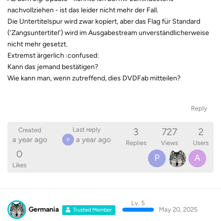
nachvollziehen - ist das leider nicht mehr der Fall.
Die Untertitelspur wird zwar kopiert, aber das Flag für Standard
('Zangsuntertitel') wird im Ausgabestream unverständlicherweise
nicht mehr gesetzt.
Extremst ärgerlich :confused:
Kann das jemand bestätigen?
Wie kann man, wenn zutreffend, dies DVDFab mitteilen?
Reply
3
727
2
Last reply
Created
a year ago
a year ago
P
Replies
Views
Users
0
P
A
Likes
Lv. 5
Germania
May 20, 2025
Trusted Member