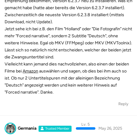
Empfehlung bekommen, Version 6.2.3.7 neu zu installieren. Was ich
gemacht habe (hatte aber bereits die Version 6.2.3.7 installiert).
Zwischenzeitlich die neueste Version 6.2.3.8 installiert (mittels
Download, nicht Update).
Jetzt sehe ich bei z.B. den Film "Holland" oder "Die Fotografin" nicht
mehr "Forced narrative", sondern 2 Subtitle "Deutsch", ohne
weitere Hinweise. Egal ob MKV (FFMpeg) oder MKV (MKVToolnix).
Lässt sich so natürlich nicht entscheiden, welcher der beiden jetzt
die Zwangsuntertitel sind.
Vielleicht kann jemand dies nachvollziehen, also einen der beiden
Filme bei
Amazon
auswählen und sagen, ob dies bei ihm auch so
ist. Ob nur 2 Untertitelspuren mit der alleinigen Bezeichnung
"Deutsch" angezeigt werden und kein weiterer Hinweis auf
"Forced narrative". Danke.
Reply
Lv. 5
Germania
May 26, 2025
Trusted Member