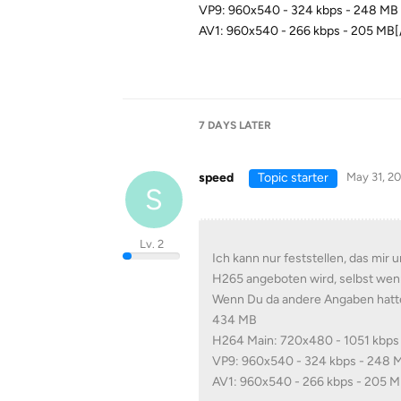
VP9: 960x540 - 324 kbps - 248 MB
AV1: 960x540 - 266 kbps - 205 MB[
7 DAYS
LATER
speed
Topic starter
May 31, 2
S
Lv. 2
Ich kann nur feststellen, das mi
H265 angeboten wird, selbst wenn
Wenn Du da andere Angaben hatte
434 MB
H264 Main: 720x480 - 1051 kbps
VP9: 960x540 - 324 kbps - 248 
AV1: 960x540 - 266 kbps - 205 