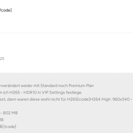
/code]
025
r unverändert weder mit Standard noch Premium Plan
 ich H265 - HDR10 in VIP Settings festlege.
st, dann waren diese wohl nicht für H265[code]H264 High: 960x540 - 
 - 802 MB
MB
MB[/code]