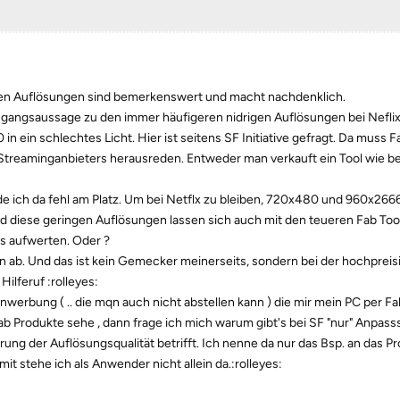
hen Auflösungen sind bemerkenswert und macht nachdenklich.
gangsaussage zu den immer häufigeren nidrigen Auflösungen bei Neflix 
n ein schlechtes Licht. Hier ist seitens SF Initiative gefragt. Da muss F
 Streaminganbieters herausreden. Entweder man verkauft ein Tool wie 
de ich da fehl am Platz. Um bei Netflx zu bleiben, 720x480 und 960x266
d diese geringen Auflösungen lassen sich auch mit den teueren Fab Tool
is aufwerten. Oder ?
 ab. Und das ist kein Gemecker meinerseits, sondern bei der hochpreis
Hilferuf :rolleyes:
enwerbung ( .. die mqn auch nicht abstellen kann ) die mir mein PC per F
Fab Produkte sehe , dann frage ich mich warum gibt's bei SF "nur" Anpass
ng der Auflösungsqualität betrifft. Ich nenne da nur das Bsp. an das P
it stehe ich als Anwender nicht allein da.:rolleyes: