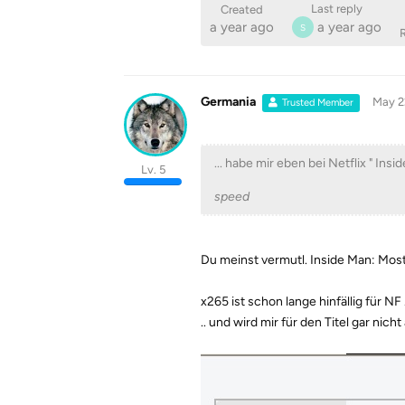
Last reply
Created
a year ago
a year ago
S
R
Germania
May 2
Trusted Member
... habe mir eben bei Netflix " In
Lv. 5
speed
Du meinst vermutl. Inside Man: Mos
x265 ist schon lange hinfällig für NF .
.. und wird mir für den Titel gar nich