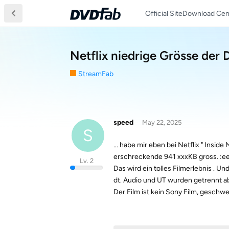
Official Site
Download Cen
Netflix niedrige Grösse der 
StreamFab
speed
May 22, 2025
S
... habe mir eben bei Netflix " Insi
erschreckende 941 xxxKB gross. :ee
Lv. 2
Das wird ein tolles Filmerlebnis . Und
dt. Audio und UT wurden getrennt a
Der Film ist kein Sony Film, geschw