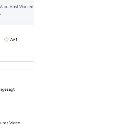
angesagt
tures Video