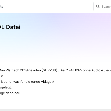
ter
DL Datei
de Man Warned " 2019 geladen (SF 7238) . Die MP4 H265 ohne Audio ist ledi
k:
 ist eher was für die runde Ablage :(
bgelegt.
eige denn neu