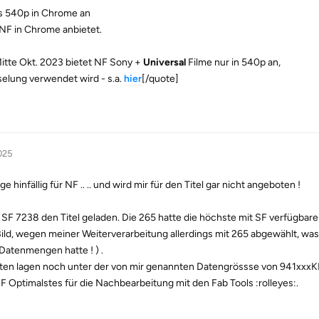
ls 540p in Chrome an
NF in Chrome anbietet.
te Okt. 2023 bietet NF Sony +
Universal
Filme nur in 540p an,
elung verwendet wird - s.a.
hier
[/quote]
025
ge hinfällig für NF .. .. und wird mir für den Titel gar nicht angeboten !
en SF 7238 den Titel geladen. Die 265 hatte die höchste mit SF verfügba
Bild, wegen meiner Weiterverarbeitung allerdings mit 265 abgewählt, wa
 Datenmengen hatte ! ) .
en lagen noch unter der von mir genannten Datengrössse von 941xxxKB
F Optimalstes für die Nachbearbeitung mit den Fab Tools :rolleyes:.