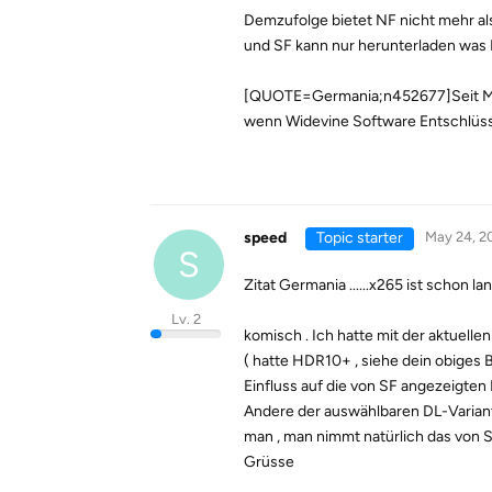
Demzufolge bietet NF nicht mehr a
und SF kann nur herunterladen was 
[QUOTE=Germania;n452677]Seit Mit
wenn Widevine Software Entschlüss
speed
Topic starter
May 24, 2
S
Zitat Germania ......x265 ist schon lan
Lv. 2
komisch . Ich hatte mit der aktuell
( hatte HDR10+ , siehe dein obiges 
Einfluss auf die von SF angezeigten
Andere der auswählbaren DL-Variant
man , man nimmt natürlich das von S
Grüsse