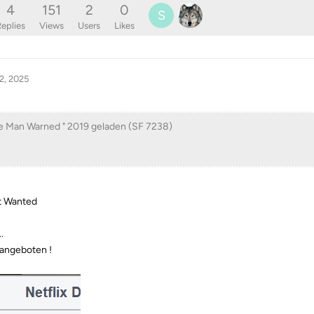
4
151
2
0
S
eplies
Views
Users
Likes
2, 2025
side Man Warned " 2019 geladen (SF 7238)
t Wanted
.
t angeboten !