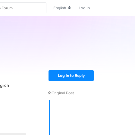
English
Log In
Log In to Reply
glich
Original Post
Reply