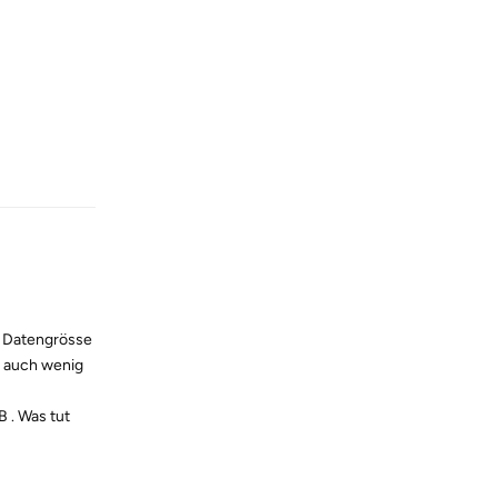
Reply
re Datengrösse
s auch wenig
 . Was tut