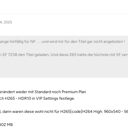
4, 2025
lange hinfällig für NF .. .. und wird mir für den Titel gar nicht angeboten !
en SF 7238 den Titel geladen. Und diese 265 hatte die höchste mit SF ve
nverändert weder mit Standard noch Premium Plan
ch H265 - HDR10 in VIP Settings festlege.
, dann waren diese wohl nicht für H265[code]H264 High: 960x540 - 5
 802 MB