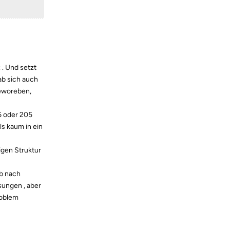
. Und setzt
ab sich auch
beworeben,
6 oder 205
s kaum in ein
igen Struktur
ab nach
sungen , aber
roblem