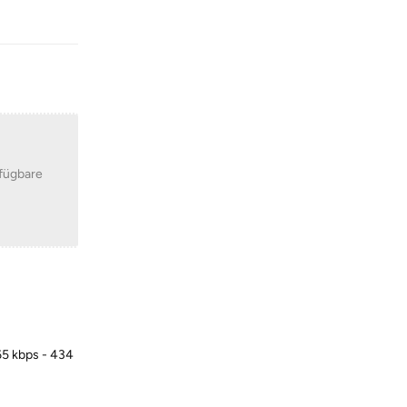
Reply
rfügbare
65 kbps - 434