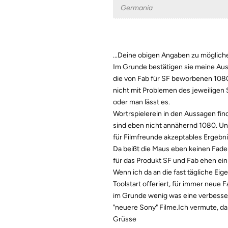
Germania
...Deine obigen Angaben zu möglic
Im Grunde bestätigen sie meine Aus
die von Fab für SF beworbenen 1080 i
nicht mit Problemen des jeweiligen
oder man lässt es.
Wortrspielerein in den Aussagen fin
sind eben nicht annähernd 1080. Un
für Filmfreunde akzeptables Ergebn
Da beißt die Maus eben keinen Faden
für das Produkt SF und Fab ehen ein 
Wenn ich da an die fast tägliche Eig
Toolstart offeriert, für immer neue 
im Grunde wenig was eine verbesseru
"neuere Sony" Filme.Ich vermute, dam
Grüsse