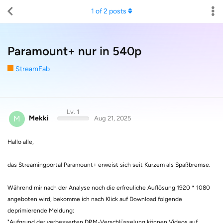
1
of
2
posts
Paramount+ nur in 540p
StreamFab
Lv. 1
M
Mekki
Aug 21, 2025
Hallo alle,
das Streamingportal Paramount+ erweist sich seit Kurzem als Spaßbremse.
Während mir nach der Analyse noch die erfreuliche Auflösung 1920 * 1080
angeboten wird, bekomme ich nach Klick auf Download folgende
deprimierende Meldung:
"Aufgrund der verbesserten DRM-Verschlüsselung können Videos auf