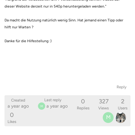
dieser Website derzeit nur in 540p heruntergeladen werden."
Da macht die Nutzung natürlich wenig Sinn. Hat jemand einen Tipp oder
hilft nur Warten ?
Danke für die Hilfestellung :)
Reply
0
327
2
Last reply
Created
a year ago
a year ago
M
Replies
Views
Users
0
M
Likes