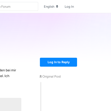
English
Log In
Log In to Reply
den bei mir
el. Ich
Original Post
Reply