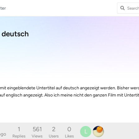
ter
f deutsch
amit eingeblendete Untertitel auf deutsch angezeigt werden. Bisher wer
uf englisch angezeigt. Also ich meine nicht den ganzen Film mit Untertit
1
561
2
0
L
ago
Replies
Views
Users
Likes