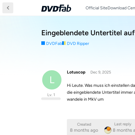
Official Site
Download Cen
Eingeblendete Untertitel au
DVDFab
DVD Ripper
Lotuscop
Dec 9, 2025
L
Hi Leute. Was muss ich einstellen d
die eingeblendete Untertitel immer a
Lv. 1
wandele in MkV um
Last reply
Created
8 months ago
8 months 