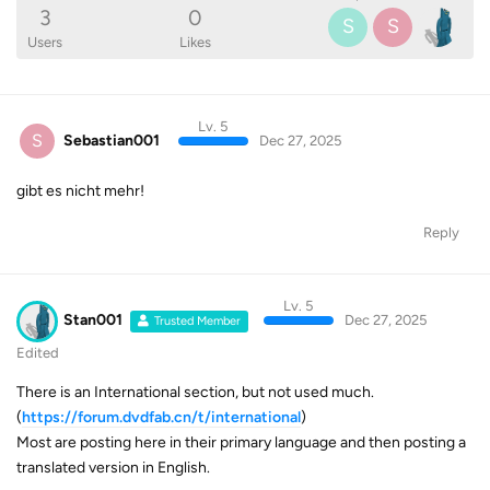
3
0
S
S
Users
Likes
Lv. 5
S
Sebastian001
Dec 27, 2025
gibt es nicht mehr!
Reply
Lv. 5
Stan001
Dec 27, 2025
Trusted Member
Edited
There is an International section, but not used much.
(
https://forum.dvdfab.cn/t/international
)
Most are posting here in their primary language and then posting a
translated version in English.