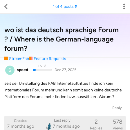
1
of
4
posts
wo ist das deutsch sprachige Forum
? / Where is the German-language
forum?
StreamFab
Feature Requests
Lv. 2
S
speed
Dec 27, 2025
seit der Umstellung des FAB Internetauftrittes finde ich kein
internationales Forum mehr und kann somit auch keine deutsche
Plattform des Forums mehr finden bzw. auswählen . Warum ?
Reply
2
578
Last reply
Created
7 months ago
7 months ago
Replies
Views