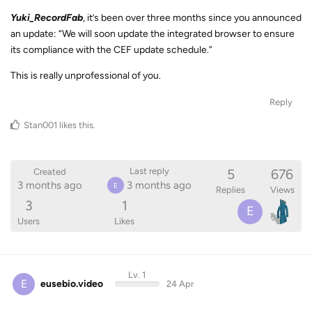
Yuki_RecordFab
, it’s been over three months since you announced
an update: “We will soon update the integrated browser to ensure
its compliance with the CEF update schedule.”
This is really unprofessional of you.
Reply
Stan001
likes this
.
5
676
Last reply
Created
3 months ago
3 months ago
E
Replies
Views
3
1
E
Users
Likes
Lv. 1
E
eusebio.video
24 Apr