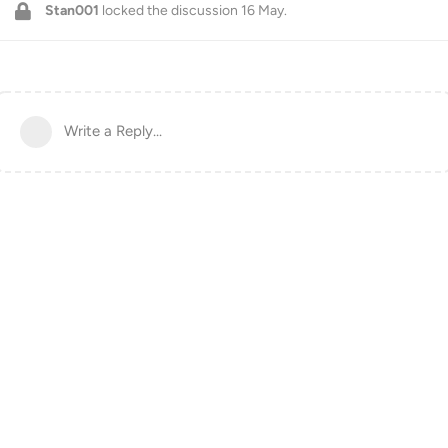
Stan001
locked the discussion
16 May
.
Write a Reply...