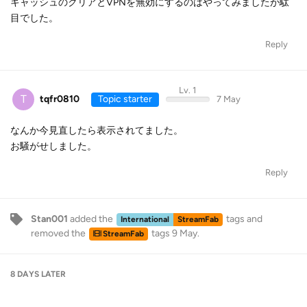
キャッシュのクリアとVPNを無効にするのはやってみましたが駄
目でした。
Reply
Lv. 1
T
tqfr0810
Topic starter
7 May
なんか今見直したら表示されてました。
お騒がせしました。
Reply
Stan001
added the
tags
and
International
StreamFab
removed the
tags
9 May
.
StreamFab
8 DAYS
LATER