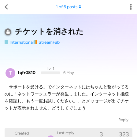
1
of
6
posts
チケットを消された
International
StreamFab
Lv. 1
T
tqfr0810
6 May
「サポートを受ける」でインターネットにはちゃんと繋がってる
のに「ネットワークエラーが発生しました。インターネット接続
を確認し、もう一度お試しください。」とメッセージが出てチケ
ットが表示されません。どうしてでしょう
Reply
3
323
Last reply
Created