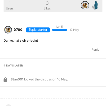
1
0
Users
Likes
Lv. 5
D780
Topic starter
12 May
Danke, hat sich erledigt
Reply
4 DAYS
LATER
Stan001
locked the discussion
16 May
.