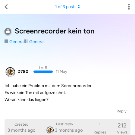
1
of
3
posts
Screenrecorder kein ton
General
General
Lv. 5
D780
11 May
Ich habe ein Problem mit dem Screenrecorder.
Es wir kein Ton mit aufgezeichet.
Woran kann das liegen?
Reply
1
212
Last reply
Created
3 months ago
3 months ago
Replies
Views