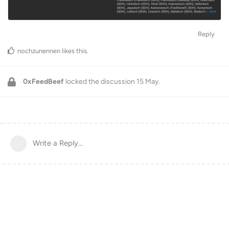
Reply
nochzunennen
likes this
.
0xFeedBeef
locked the discussion
15 May
.
Write a Reply...