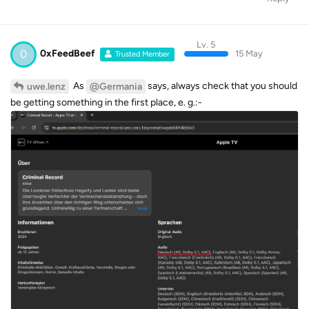
Lv. 5
0
0xFeedBeef
15 May
Trusted Member
As
says, always check that you should
uwe.lenz
@Germania
be getting something in the first place, e. g.:-