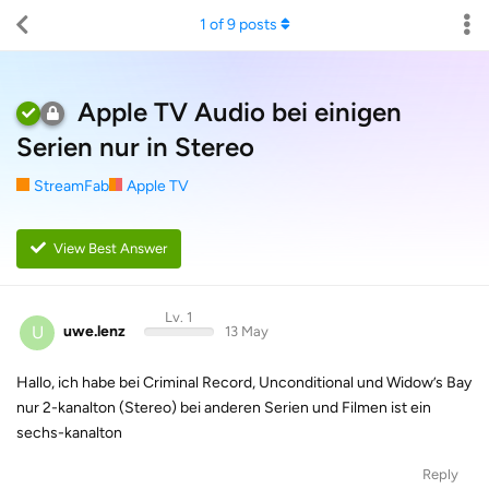
1
of
9
posts
Apple TV Audio bei einigen
Serien nur in Stereo
StreamFab
Apple TV
View Best Answer
Lv. 1
U
uwe.lenz
13 May
Hallo, ich habe bei Criminal Record, Unconditional und Widow’s Bay
nur 2-kanalton (Stereo) bei anderen Serien und Filmen ist ein
sechs-kanalton
Reply