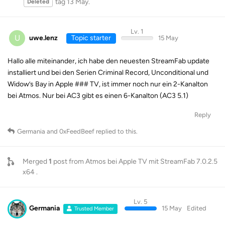
tag
13 May
.
Deleted
Lv. 1
U
uwe.lenz
Topic starter
15 May
Hallo alle miteinander, ich habe den neuesten StreamFab update
installiert und bei den Serien Criminal Record, Unconditional und
Widow’s Bay in Apple ### TV, ist immer noch nur ein 2-Kanalton
bei Atmos. Nur bei AC3 gibt es einen 6-Kanalton (AC3 5.1)
Reply
Germania
and
0xFeedBeef
replied to this.
Merged
1
post from
Atmos bei Apple TV mit StreamFab 7.0.2.5
x64
.
Lv. 5
Germania
15 May
Edited
Trusted Member