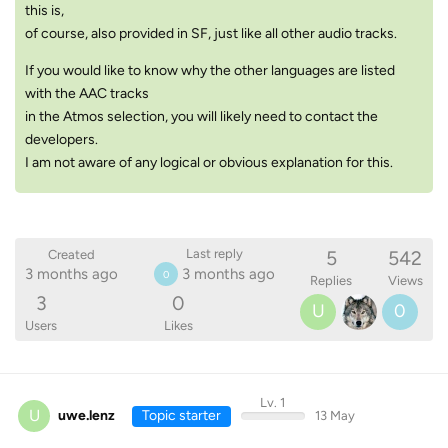
this is,
of course, also provided in SF, just like all other audio tracks.
If you would like to know why the other languages ​​are listed
with the AAC tracks
in the Atmos selection, you will likely need to contact the
developers.
I am not aware of any logical or obvious explanation for this.
5
542
Last reply
Created
3 months ago
3 months ago
0
Replies
Views
3
0
U
0
Users
Likes
Lv. 1
U
uwe.lenz
Topic starter
13 May