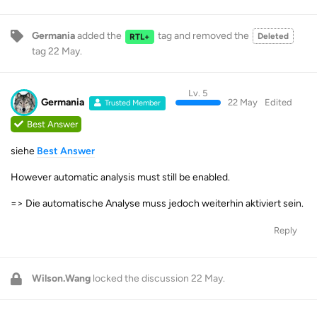
Germania
added the
tag
and removed the
Deleted
RTL+
tag
22 May
.
Lv. 5
Germania
22 May
Edited
Trusted Member
Best Answer
siehe
Best Answer
However automatic analysis must still be enabled.
=> Die automatische Analyse muss jedoch weiterhin aktiviert sein.
Reply
Wilson.Wang
locked the discussion
22 May
.