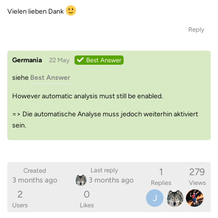
Vielen lieben Dank
Reply
Germania
22 May
Best Answer
siehe
Best Answer
However automatic analysis must still be enabled.
=> Die automatische Analyse muss jedoch weiterhin aktiviert
sein.
1
279
Last reply
Created
3 months ago
3 months ago
Replies
Views
2
0
J
Users
Likes