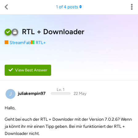
1
of
4
posts
RTL + Downloader
StreamFab
RTL+
View Best Answer
Lv. 1
J
juliakempin97
22 May
Hallo,
Geht bei euch der RTL + Downloder mit der Version 7.0.2.6? Wenn
ja könnt ihr mir einen Tipp geben. Bei mir funktioniert der RTL +
Downloader nicht.