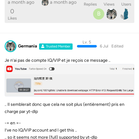
a month ago
a month ago
Replies
Views
Users
0
B
Likes
Lv. 5
Germania
6 Jul
Edited
Trusted Member
Je n’ai pas de compte IQ/VIP et je reçois ce message ..
.. Il semblerait donc que cela ne soit plus (entièrement) pris en
charge par yt-dlp
-= en =-
I’ve no IQ/VIP account and I get this ..
.. so it seems not more (full) supported by yt-dlp