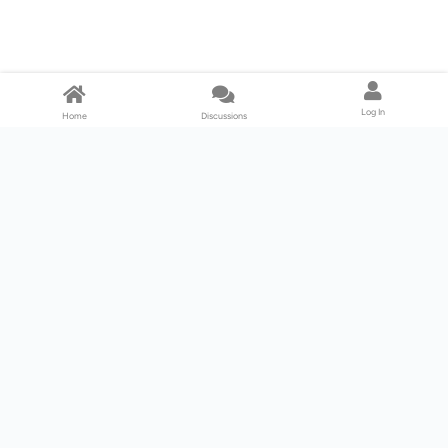
Log In
Home
Discussions
Products & Services
Download Center
Shop
Fab365
Support & Resources
Support Center
Resource