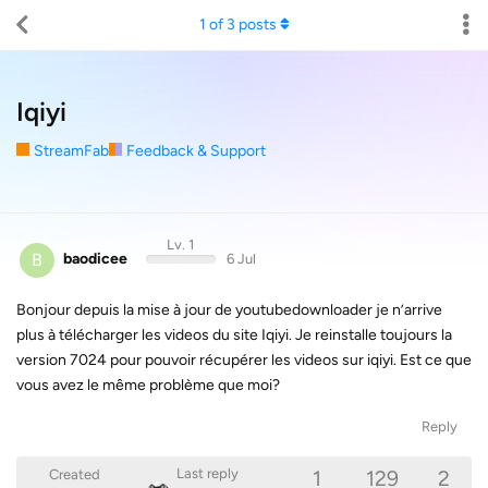
1
of
3
posts
Iqiyi
StreamFab
Feedback & Support
Lv. 1
B
baodicee
6 Jul
Bonjour depuis la mise à jour de youtubedownloader je n’arrive
plus à télécharger les videos du site Iqiyi. Je reinstalle toujours la
version 7024 pour pouvoir récupérer les videos sur iqiyi. Est ce que
vous avez le même problème que moi?
Reply
1
129
2
Last reply
Created