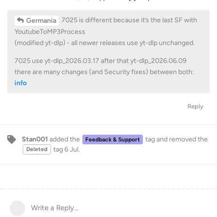
7025 is different because it’s the last SF with
Germania
YoutubeToMP3Process
(modified yt-dlp) - all newer releases use yt-dlp unchanged.
7025 use yt-dlp_2026.03.17 after that yt-dlp_2026.06.09
there are many changes (and Security fixes) between both:
info
Reply
Stan001
added the
tag
and removed the
Feedback & Support
tag
6 Jul
.
Deleted
Write a Reply...