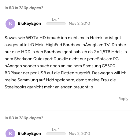
In
BD in 720p rippen?
Lv. 1
B
BluRayEgon
Nov 2, 2010
Sowas wie WDTV HD brauch ich nicht, mein Heimkino ist gut
ausgestattet :D Mein HighEnd Barebone hÃ¤ngt am TV. Da aber
nur eine HDD in den Barebone geht hab ich da 2 x 1,5TB Hdd's in
nem Sharkoon Quickport Duo die nicht nur per eSata am PC
hÃ¤ngen sondern auch noch an meinem Samsung C5300
BDPlayer der per USB auf die Platten zugreift. Deswegen will ich
meine Sammlung auf Hdd speichern, damit meine Frau die
Steelbooks garnicht mehr anlangen braucht :p
Reply
In
BD in 720p rippen?
Lv. 1
B
BluRayEgon
Nov 2, 2010