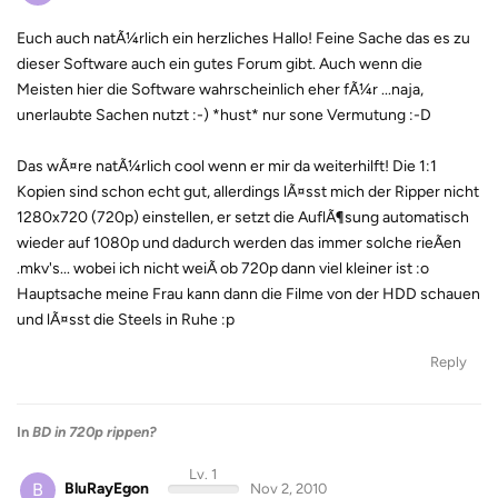
Euch auch natÃ¼rlich ein herzliches Hallo! Feine Sache das es zu
dieser Software auch ein gutes Forum gibt. Auch wenn die
Meisten hier die Software wahrscheinlich eher fÃ¼r ...naja,
unerlaubte Sachen nutzt :-) *hust* nur sone Vermutung :-D
Das wÃ¤re natÃ¼rlich cool wenn er mir da weiterhilft! Die 1:1
Kopien sind schon echt gut, allerdings lÃ¤sst mich der Ripper nicht
1280x720 (720p) einstellen, er setzt die AuflÃ¶sung automatisch
wieder auf 1080p und dadurch werden das immer solche rieÃen
.mkv's... wobei ich nicht weiÃ ob 720p dann viel kleiner ist :o
Hauptsache meine Frau kann dann die Filme von der HDD schauen
und lÃ¤sst die Steels in Ruhe :p
Reply
In
BD in 720p rippen?
Lv. 1
B
BluRayEgon
Nov 2, 2010