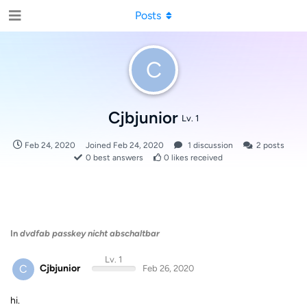
Posts
C
Cjbjunior
Lv. 1
Feb 24, 2020
Joined
Feb 24, 2020
1
discussion
2
posts
0
best answers
0
likes received
In
dvdfab passkey nicht abschaltbar
Lv. 1
C
Cjbjunior
Feb 26, 2020
hi.