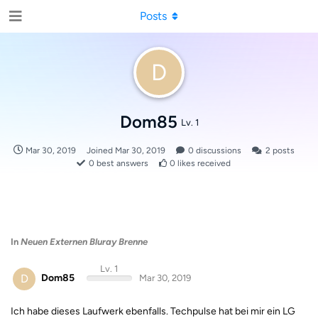
Posts
D
Dom85
Lv. 1
Mar 30, 2019
Joined
Mar 30, 2019
0
discussions
2
posts
0
best answers
0
likes received
In
Neuen Externen Bluray Brenne
Lv. 1
D
Dom85
Mar 30, 2019
Ich habe dieses Laufwerk ebenfalls. Techpulse hat bei mir ein LG