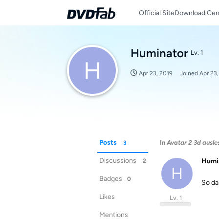
Official Site
Download Cen
Huminator
Lv. 1
H
Apr 23, 2019
Joined
Apr 23
Posts
In
Avatar 2 3d ausle
3
Discussions
Humi
2
H
Badges
0
So da
Likes
Lv. 1
Mentions