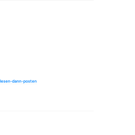
-lesen-dann-posten
Reply