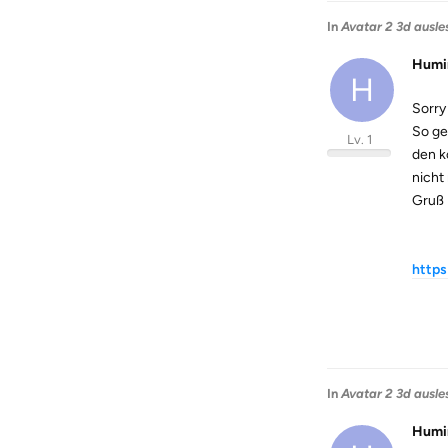
In
Avatar 2 3d ausle
Humi
H
Sorry
So geh
Lv. 1
den k
nicht
Gruß
https
In
Avatar 2 3d ausle
Humi