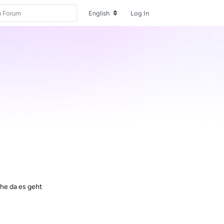
English
Log In
ehe da es geht
Reply