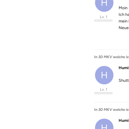
H
Moin
Ich h
Lv. 1
mein 
Neuer
In
3D MKV welche ist
Humi
H
Shutt
Lv. 1
In
3D MKV welche ist
Humi
H