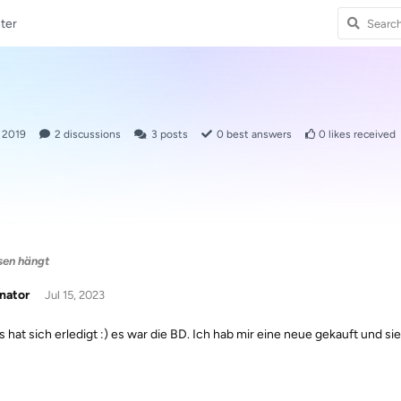
ter
, 2019
2
discussions
3
posts
0
best answers
0
likes received
sen hängt
nator
Jul 15, 2023
s hat sich erledigt :) es war die BD. Ich hab mir eine neue gekauft und si