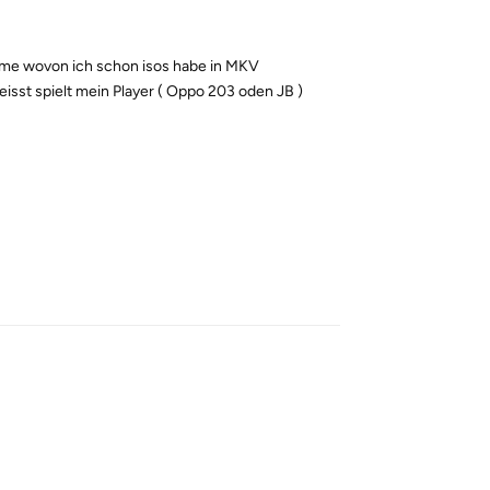
lme wovon ich schon isos habe in MKV
sst spielt mein Player ( Oppo 203 oden JB )
Reply