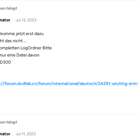
sen hängt
nator
Jul 13, 2023
 komme jetzt erst dazu
t das nicht ...
ompletten LogOrdner Bitte
 nur eine Datei davon
 D300
://forum.dvdfab.cn/forum/international/deutsch/24291-wichtig-erst
sen hängt
nator
Jul 11, 2023