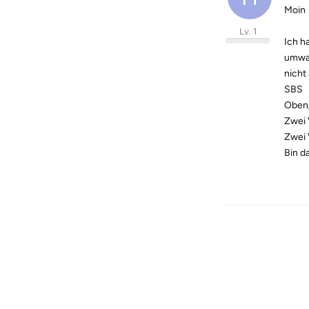
Moin
Lv. 1
Ich h
umwan
nicht
SBS
Oben
Zwei 
Zwei 
Bin d