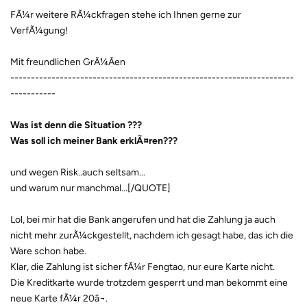
FÃ¼r weitere RÃ¼ckfragen stehe ich Ihnen gerne zur
VerfÃ¼gung!
Mit freundlichen GrÃ¼Ãen
---------------------------------------------------------------------
-----------
Was ist denn die Situation ???
Was soll ich meiner Bank erklÃ¤ren???
und wegen Risk..auch seltsam...
und warum nur manchmal...[/QUOTE]
Lol, bei mir hat die Bank angerufen und hat die Zahlung ja auch
nicht mehr zurÃ¼ckgestellt, nachdem ich gesagt habe, das ich die
Ware schon habe.
Klar, die Zahlung ist sicher fÃ¼r Fengtao, nur eure Karte nicht.
Die Kreditkarte wurde trotzdem gesperrt und man bekommt eine
neue Karte fÃ¼r 20â¬.