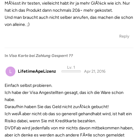
MÃ¼sst ihr testen, vielleicht habt ihr ja mehr GlÃ¼ck wie ich. Nur
hat ich das Produkt dann nochmals 20â¬ mehr gekostet.
Und man braucht auch nicht selber anrufen, das machen die schon
von alleine. ;)
Reply
In
Visa Karte bei Zahlung Gesperrt ??
Lv. 1
L
LifetimeApeLizenz
Apr 21, 2016
Einfach selbst probieren.
Ich habe der Visa Angestellten gesagt, das ich die Ware schon
habe.
Daraufhin haben Sie das Geld nicht zurÃ¼ck gebucht!
Ich weiÃ aber nicht ob das so generell gehandhabt wird, ist halt ein
Risiko dabei, wenn Sie mit Kreditkarte bezahlen.
DVDFab wird jedenfalls von mir nichts davon mitbekommen haben,
aber ich denke es werden auch andere FÃ¤lle schon gemeldet