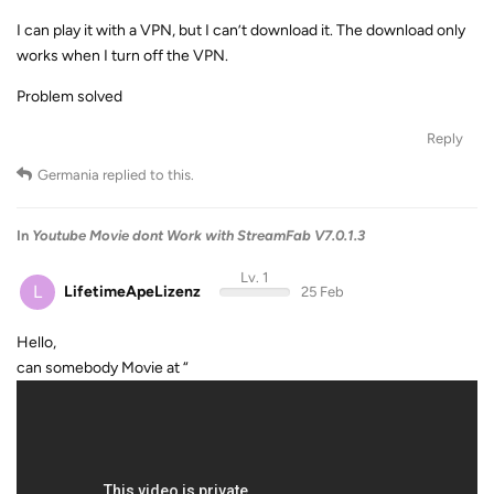
I can play it with a VPN, but I can’t download it. The download only
works when I turn off the VPN.
Problem solved
Reply
Germania
replied to this.
In
Youtube Movie dont Work with StreamFab V7.0.1.3
Lv. 1
L
LifetimeApeLizenz
25 Feb
Hello,
can somebody Movie at “