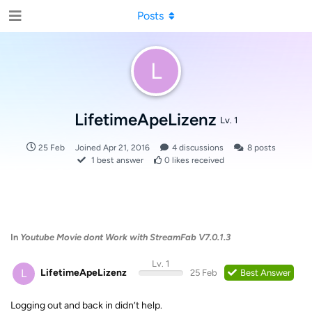
Posts
L
LifetimeApeLizenz
Lv. 1
25 Feb
Joined
Apr 21, 2016
4
discussions
8
posts
1
best answer
0
likes received
In
Youtube Movie dont Work with StreamFab V7.0.1.3
Lv. 1
L
LifetimeApeLizenz
25 Feb
Best Answer
Logging out and back in didn’t help.