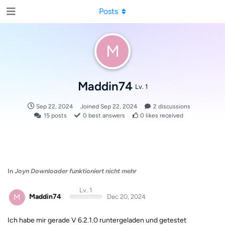
Posts
M
Maddin74
Lv. 1
Sep 22, 2024
Joined
Sep 22, 2024
2
discussions
15
posts
0
best answers
0
likes received
In
Joyn Downloader funktioniert nicht mehr
Lv. 1
M
Maddin74
Dec 20, 2024
Ich habe mir gerade V 6.2.1.0 runtergeladen und getestet