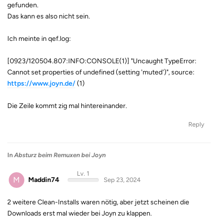
gefunden.
Das kann es also nicht sein.
Ich meinte in qef.log:
[0923/120504.807:INFO:CONSOLE(1)] "Uncaught TypeError:
Cannot set properties of undefined (setting 'muted')", source:
https://www.joyn.de/
(1)
Die Zeile kommt zig mal hintereinander.
Reply
In
Absturz beim Remuxen bei Joyn
Lv. 1
M
Maddin74
Sep 23, 2024
2 weitere Clean-Installs waren nötig, aber jetzt scheinen die
Downloads erst mal wieder bei Joyn zu klappen.