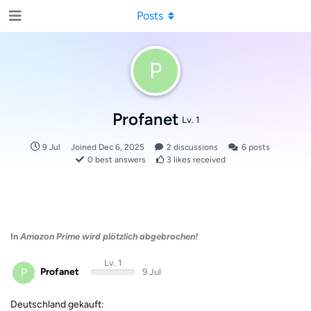
Posts
P
Profanet
Lv. 1
9 Jul
Joined
Dec 6, 2025
2
discussions
6
posts
0
best answers
3
likes received
In
Amazon Prime wird plötzlich abgebrochen!
Lv. 1
P
Profanet
9 Jul
Deutschland gekauft: