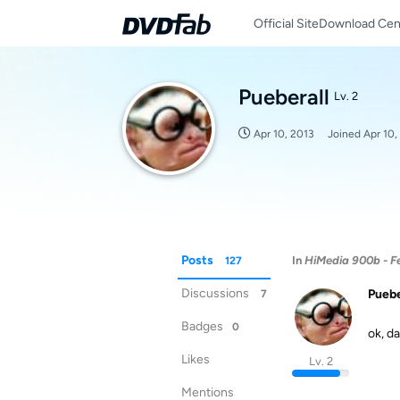
Official Site
Download Cen
Pueberall
Lv. 2
Apr 10, 2013
Joined
Apr 10,
Posts
In
HiMedia 900b - Fe
127
Discussions
Puebe
7
Badges
0
ok, da
Likes
Lv. 2
Mentions