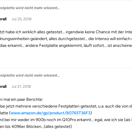
stplatte wird nicht mehr erkannt...
rall
Jul 25, 2018
etzt habe ich wirklich alles getestet... irgendwie keine Chance mit der I
nungseinheiten geändert, alles durchgetestet... die Intenso will einfach
ias erkannt... andere Festplatte angeklemmt, läuft sofort... ist anschein
stplatte wird nicht mehr erkannt...
rall
Jul 21, 2018
un mal ein paar Berichte:
abe jetzt mehrere verschiedene Festplatten getestet, u.a. auch die von d
atte (
www.amazon.de/gp/product/B0765T36F3
)
ird bei mir weder im 900b noch im Q10Pro erkannt... egal, wie ich sie (al
en bis 4096er Blöcken...(alles getestet)