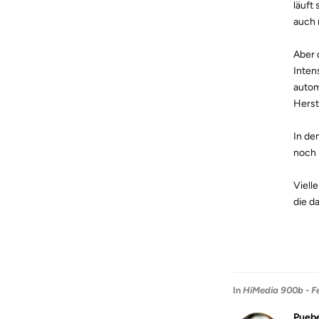
läuft 
auch 
Aber 
Inten
autom
Herst
In de
noch 
Viell
die da
In
HiMedia 900b - Fe
Puebe