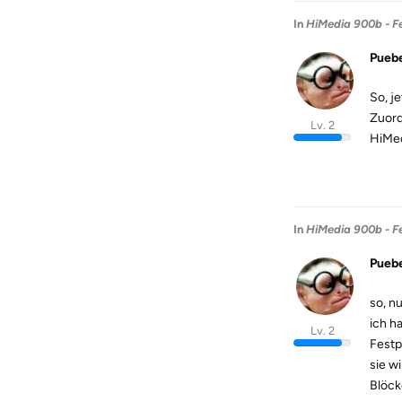
In
HiMedia 900b - Fe
Puebe
So, j
Zuord
Lv. 2
HiMed
In
HiMedia 900b - Fe
Puebe
so, n
ich h
Lv. 2
Festpl
sie w
Blöck