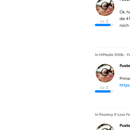
Ok, ha
die 4
Lv. 2
noch z
In
HiMedia 900b - Fe
Puebe
Prima,
http
Lv. 2
In
Passkey 9 Lese Fe
Puebe