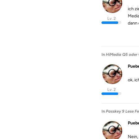
ich z
Media
Lv. 2
dann 
In
HiMedia Q5 oder 
Puebe
ok, i
Lv. 2
In
Passkey 9 Lese Fe
Puebe
Nein,