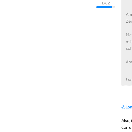
Lv. 2
Am 
Zei
Mei
mit
sch
Abe
Lo
@Lon
Also,
corru