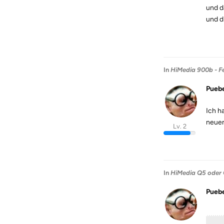
und d
und d
In
HiMedia 900b - Fe
Puebe
Ich h
neuen
Lv. 2
In
HiMedia Q5 oder 
Puebe