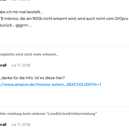
be ich mir mal bestellt...
TB Intenso, die am 900b nicht erkannt wird, wird auch nicht vom Q10pro e
urück... gggrrrr....
stplatte wird nicht mehr erkannt...
rall
Jul 17, 2018
 danke für die Info. Ist es diese hier?
s://www.amazon.de/Intenso-extern...06XCHQJD6?th=1
hler meldung beim einlesen "Lese&Schreibfehlermeldung"
rall
Jul 17, 2018