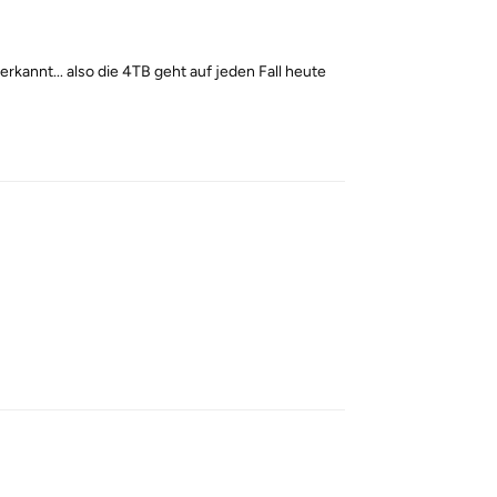
rkannt... also die 4TB geht auf jeden Fall heute
Reply
Reply