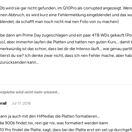
0b wird sie gar nicht gefunden, im Q10Pro als corrupted angezeigt. Wenn
s nen Abbruch, es wird kurz eine Fehlermeldung eingeblendet und das war
blendet, da schafft man noch nicht mal nen Foto von zu machen)
abe dann am Prime Day zugeschlagen und ein paar 4TB WDs gekauft (Pow
so), aber immerhin laufen die Platten und hatten nen guten Kurs... damit 
merkwürdig ist das schon, dass bei dir die Intenso läuft... wie genau part
tierst du sie? Ich denke zwar nicht, dass ich nen Fehler mache, aber habe
zurücksenden kann...
stplatte wird nicht mehr erkannt...
rall
Jul 17, 2018
ann ja auch mit den HiMedias die Platten formatieren...
 die 900b findet nix, rein gar nix, was formatiert werden kann
10 Pro findet die Platte, sagt, dass bei der Platte erst ein set up durchge